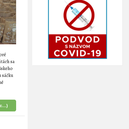
toré
itách sa
ášskeho
u sáčku
né
ac…)