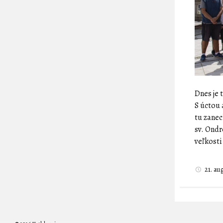
Dnes je 
S úctou 
tu zanec
sv. Ondr
veľkost
21. a