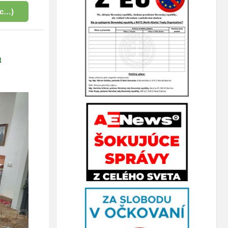
ac…)
h