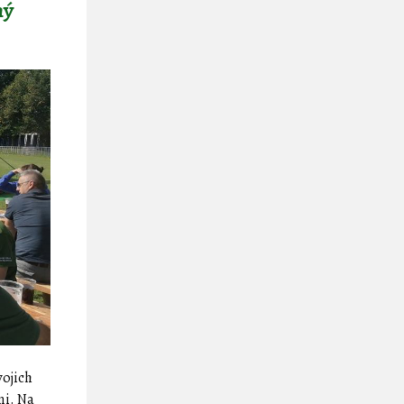
ný
vojich
mi. Na