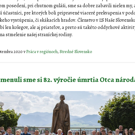
m posedení, pri chutnom guláši, sme sa dobre zabavili nielen my, a
í účastníci, pre ktorých boli pripravené viaceré prekvapenia v po
keho vystúpenia, či skákacích hradov. Členstvo v ĽS Naše Slovensko
bí len kolegov, ale aj priateľov, a preto sú takéto oddychové aktivit
na stmelenie našej straníckej rodiny.
eptembra 2020
v
Práca v regiónoch
,
Stredné Slovensko
menuli sme si 82. výročie úmrtia Otca národ