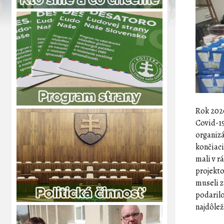
Rok 2020
Covid-19
organizá
končiaci
mali v 
projekto
museli z
podarilo
najdôlež