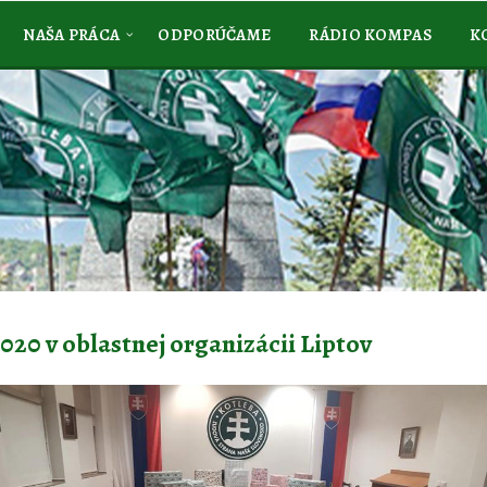
NAŠA PRÁCA
ODPORÚČAME
RÁDIO KOMPAS
K
020 v oblastnej organizácii Liptov