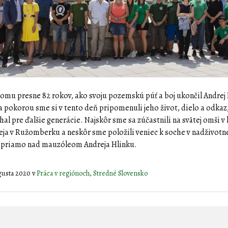
tomu presne 82 rokov, ako svoju pozemskú púť a boj ukončil Andrej 
a pokorou sme si v tento deň pripomenuli jeho život, dielo a odkaz
hal pre ďalšie generácie. Najskôr sme sa zúčastnili na svätej omši v
eja v Ružomberku a neskôr sme položili veniec k soche v nadživotn
i priamo nad mauzóleom Andreja Hlinku.
ugusta 2020
v
Práca v regiónoch
,
Stredné Slovensko