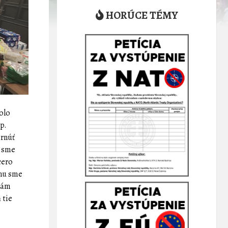
HORÚCE TÉMY
olo
p.
hrnúť
R sme
cero
inu sme
 nám
 tie