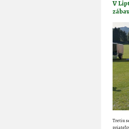
V Lip
zába
Tretiu s
priateľo