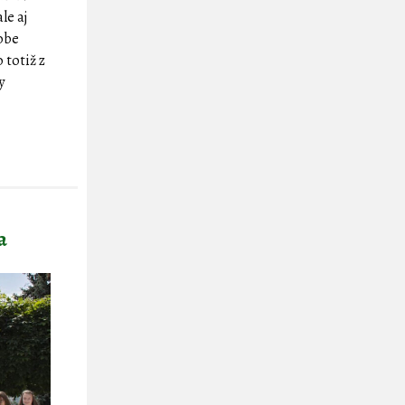
le aj
dobe
 totiž z
y
a