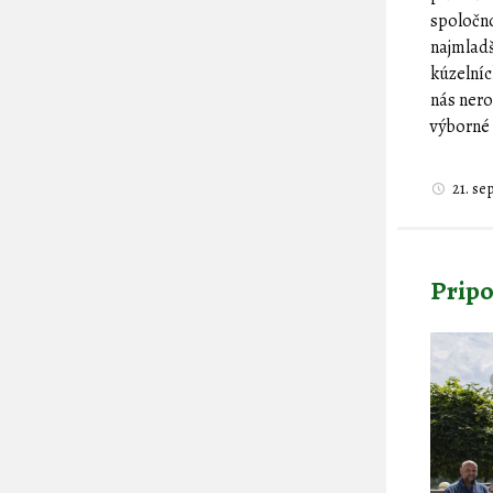
spoločno
najmladš
kúzelníc
nás nero
výborné 
21. s
Pripo