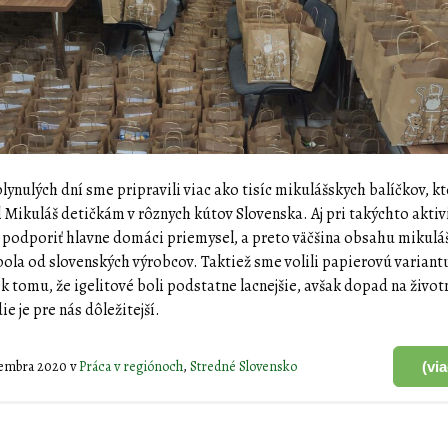
lynulých dní sme pripravili viac ako tisíc mikulášskych balíčkov, k
 Mikuláš detičkám v rôznych kútov Slovenska. Aj pri takýchto aktiv
 podporiť hlavne domáci priemysel, a preto väčšina obsahu mikul
bola od slovenských výrobcov. Taktiež sme volili papierovú variant
ek tomu, že igelitové boli podstatne lacnejšie, avšak dopad na život
ie je pre nás dôležitejší.
cembra 2020
v
Práca v regiónoch
,
Stredné Slovensko
(vi