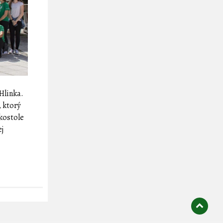
Hlinka.
, ktorý
 kostole
ej