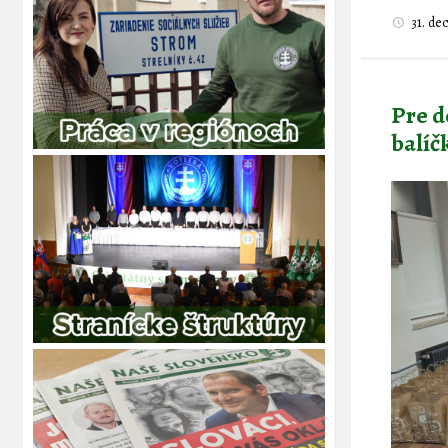
31. d
Pre d
balíč