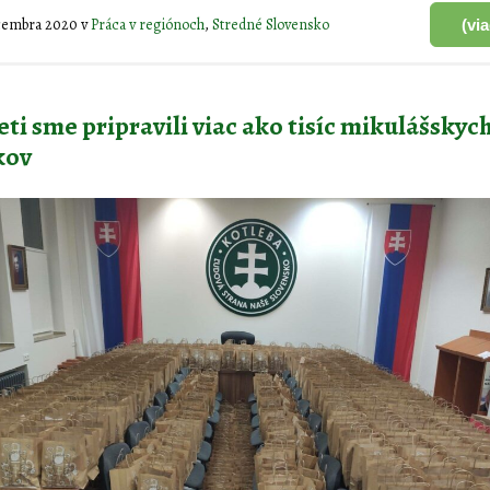
ecembra 2020
v
Práca v regiónoch
,
Stredné Slovensko
(vi
eti sme pripravili viac ako tisíc mikulášskyc
kov