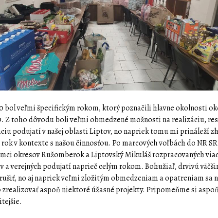
 bol veľmi špecifickým rokom, ktorý poznačili hlavne okolnosti ok
. Z toho dôvodu boli veľmi obmedzené možnosti na realizáciu, res
ciu podujatí v našej oblasti Liptov, no napriek tomu mi prináleží z
 rok v kontexte s našou činnosťou. Po marcových voľbách do NR S
rámci okresov Ružomberok a Liptovský Mikuláš rozpracovaných via
v a verejných podujatí naprieč celým rokom. Bohužiaľ, drvivú väčš
rušiť, no aj napriek veľmi zložitým obmedzeniam a opatreniam sa
 zrealizovať aspoň niektoré úžasné projekty. Pripomeňme si aspoň
itejšie.