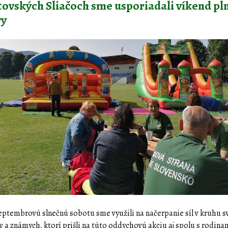
tovských Sliačoch sme usporiadali víkend pl
vy
eptembrovú slnečnú sobotu sme využili na načerpanie síl v kruhu s
v a známych, ktorí prišli na túto oddychovú akciu aj spolu s rodina