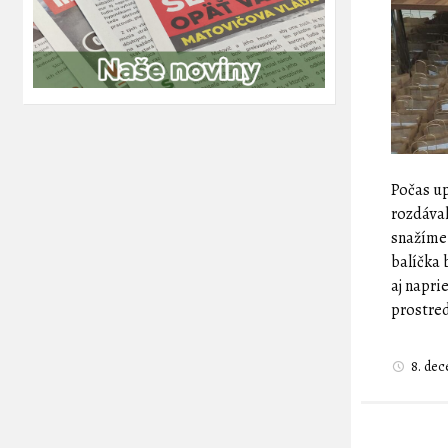
Počas up
rozdával
snažíme
balíčka 
aj napri
prostred
8. de