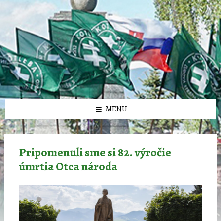
Preskočiť
Preskočiť
Preskočiť
Preskočiť
олимп казино
na
na
na
na
obsah
ľavý
pravý
pätičku
panel
panel
MENU
Pripomenuli sme si 82. výročie
úmrtia Otca národa