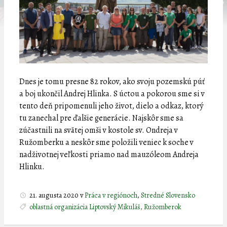
Dnes je tomu presne 82 rokov, ako svoju pozemskú púť
a boj ukončil Andrej Hlinka. S úctou a pokorou sme si v
tento deň pripomenuli jeho život, dielo a odkaz, ktorý
tu zanechal pre ďalšie generácie. Najskôr sme sa
zúčastnili na svätej omši v kostole sv. Ondreja v
Ružomberku a neskôr sme položili veniec k soche v
nadživotnej veľkosti priamo nad mauzóleom Andreja
Hlinku.
21. augusta 2020
v
Práca v regiónoch
,
Stredné Slovensko
oblastná organizácia Liptovský Mikuláš, Ružomberok