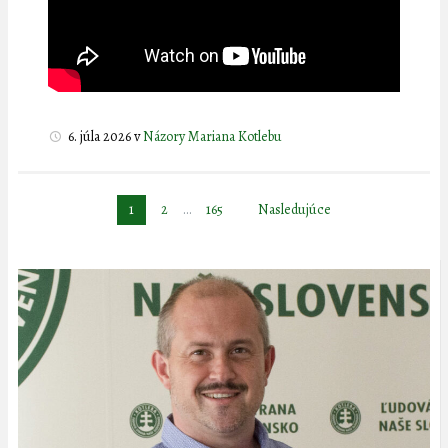
6. júla 2026
v
Názory Mariana Kotlebu
Stránkovanie
1
2
…
165
Nasledujúce
príspevkov