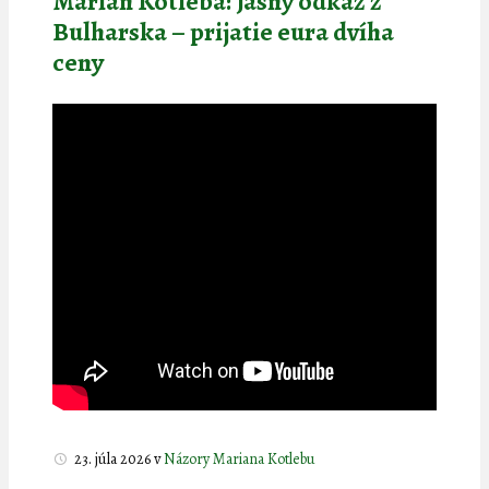
Marian Kotleba: Jasný odkaz z
Bulharska – prijatie eura dvíha
ceny
23. júla 2026
v
Názory Mariana Kotlebu