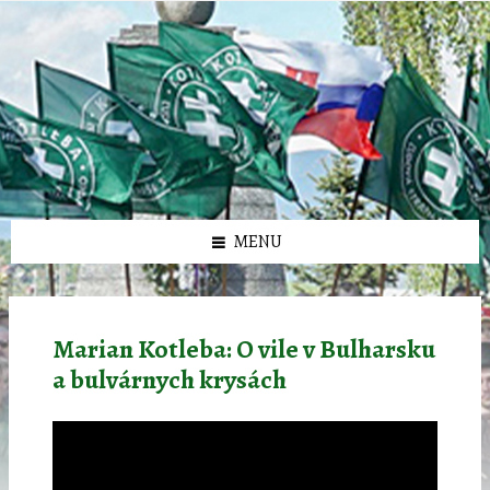
Preskočiť
Preskočiť
Preskočiť
Preskočiť
олимп казино
na
na
na
na
obsah
ľavý
pravý
pätičku
panel
panel
MENU
Marian Kotleba: O vile v Bulharsku
a bulvárnych krysách