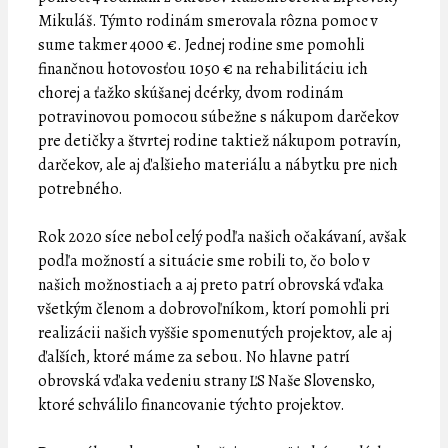
Mikuláš. Týmto rodinám smerovala rôzna pomoc v
sume takmer 4000 €. Jednej rodine sme pomohli
finančnou hotovosťou 1050 € na rehabilitáciu ich
chorej a ťažko skúšanej dcérky, dvom rodinám
potravinovou pomocou súbežne s nákupom darčekov
pre detičky a štvrtej rodine taktiež nákupom potravín,
darčekov, ale aj ďalšieho materiálu a nábytku pre nich
potrebného.
Rok 2020 síce nebol celý podľa našich očakávaní, avšak
podľa možností a situácie sme robili to, čo bolo v
našich možnostiach a aj preto patrí obrovská vďaka
všetkým členom a dobrovoľníkom, ktorí pomohli pri
realizácii našich vyššie spomenutých projektov, ale aj
ďalších, ktoré máme za sebou. No hlavne patrí
obrovská vďaka vedeniu strany ĽS Naše Slovensko,
ktoré schválilo financovanie týchto projektov.