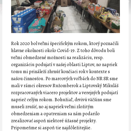
Rok 2020 bol veľmi špecifickým rokom, ktorý poznačili
hlavne okolnosti okolo Covid-19. Z toho dôvodu boli
veľmi obmedzené možnosti na realizáciu, resp.
organizáciu podujatí v našej oblasti Liptov, no napriek
tomu mi prináleží zhrnúť končiaci rok v kontexte s
našou činnosťou. Po marcových voľbách do NR SR sme
mali v rámci okresov Ružomberok a Liptovský Mikuláš
rozpracovaných viacero projektov a verejných podujatí
naprieč celým rokom. Bohužiaľ, drvivú väčšinu sme
museli zrušiť, no aj napriek veľmi zložitým
obmedzeniam a opatreniam sa nám podarilo
zrealizovať aspoň niektoré úžasné projekty.
Pripomeňme si aspoň tie najdôležitejšie.