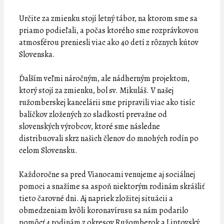
Určite za zmienku stojí letný tábor, na ktorom sme sa
priamo podieľali, a počas ktorého sme rozprávkovou
atmosférou preniesli viac ako 40 detí z rôznych kútov
Slovenska.
Ďalším veľmi náročným, ale nádherným projektom,
ktorý stojí za zmienku, bol sv. Mikuláš. V našej
ružomberskej kancelárii sme pripravili viac ako tisíc
balíčkov zložených zo sladkostí prevažne od
slovenských výrobcov, ktoré sme následne
distribuovali skrz našich členov do mnohých rodín po
celom Slovensku.
Každoročne sa pred Vianocami venujeme aj sociálnej
pomoci a snažíme sa aspoň niektorým rodinám skrášliť
tieto čarovné dni. Aj napriek zložitej situácii a
obmedzeniam kvôli koronavírusu sa nám podarilo
pomôcť 4 rodinám z okresov Ružomberok a Liptovský