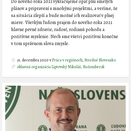
Do nového roka 2021 vykračujeme opäť plní smelých
plánov a pripravení s mnohými projektmi, a veríme, že
sa situácia zlepší a bude možné ich realizovať v plnej
miere. Všetkým ľudom prajem do nového roka 2021
hlavne pevné zdravie, radosť, rodinnú pohodu a
pozitívne myslenie. Nech sme všetci pozitívni konečne
v tom správnom slova zmysle.
31. decembra 2020
v
Práca v regiónoch
,
Stredné Slovensko
oblastná organizácia Liptovský Mikuláš, Ružomberok