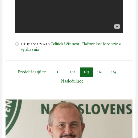
10. marca 2021
v
Politická činnosť
,
Tlačové konferencie a
vyhlásenia
Stránkovanie
Predchádzajúce
1
…
162
163
164
165
príspevkov
Nasledujúce