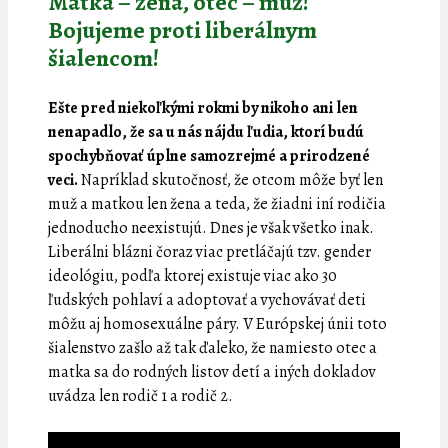
Matka – žena, otec – muž!
Bojujeme proti liberálnym
šialencom!
Ešte pred niekoľkými rokmi by nikoho ani len
nenapadlo, že sa u nás nájdu ľudia, ktorí budú
spochybňovať úplne samozrejmé a prirodzené
veci.
Napríklad skutočnosť, že otcom môže byť len
muž a matkou len žena a teda, že žiadni iní rodičia
jednoducho neexistujú. Dnes je však všetko inak.
Liberálni blázni čoraz viac pretláčajú tzv. gender
ideológiu, podľa ktorej existuje viac ako 30
ľudských pohlaví a adoptovať a vychovávať deti
môžu aj homosexuálne páry. V Európskej únii toto
šialenstvo zašlo až tak ďaleko, že namiesto otec a
matka sa do rodných listov detí a iných dokladov
uvádza len rodič 1 a rodič 2.