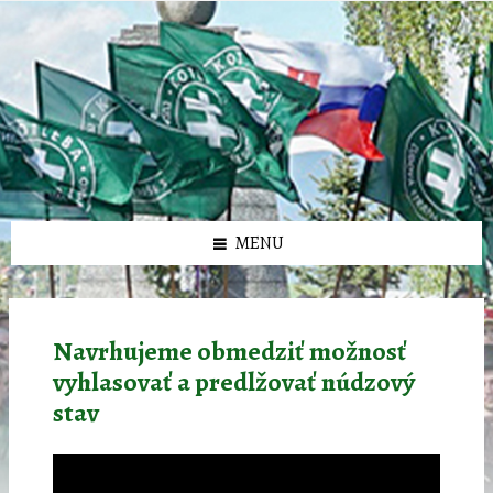
Preskočiť
Preskočiť
Preskočiť
Preskočiť
олимп казино
na
na
na
na
obsah
ľavý
pravý
pätičku
panel
panel
MENU
Navrhujeme obmedziť možnosť
vyhlasovať a predlžovať núdzový
stav