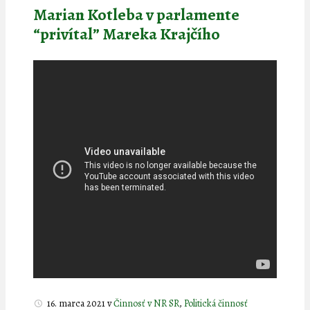
Marian Kotleba v parlamente
“privítal” Mareka Krajčího
16. marca 2021
v
Činnosť v NR SR
,
Politická činnosť