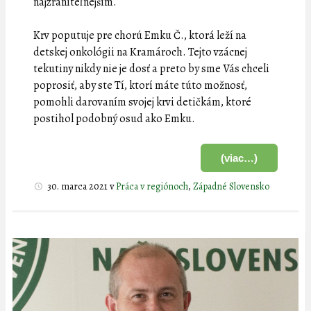
najzraniteľnejším.
Krv poputuje pre chorú Emku Č., ktorá leží na
detskej onkológii na Kramároch. Tejto vzácnej
tekutiny nikdy nie je dosť a preto by sme Vás chceli
poprosiť, aby ste Tí, ktorí máte túto možnosť,
pomohli darovaním svojej krvi detičkám, ktoré
postihol podobný osud ako Emku.
(viac…)
30. marca 2021
v
Práca v regiónoch
,
Západné Slovensko