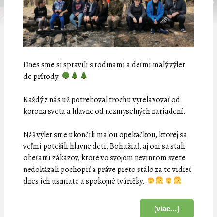
Dnes sme si spravili s rodinami a deťmi malý výlet
do prírody.
Každý z nás už potreboval trochu vyrelaxovať od
korona sveta a hlavne od nezmyselných nariadení.
Náš výlet sme ukončili malou opekačkou, ktorej sa
veľmi potešili hlavne deti. Bohužiaľ, aj oni sa stali
obeťami zákazov, ktoré vo svojom nevinnom svete
nedokázali pochopiť a práve preto stálo za to vidieť
dnes ich usmiate a spokojné tváričky.
(viac…)