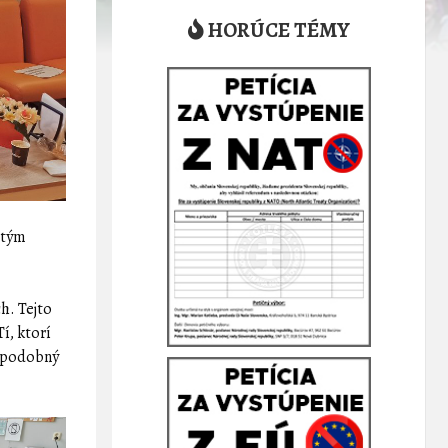
HORÚCE TÉMY
 tým
h. Tejto
Tí, ktorí
l podobný