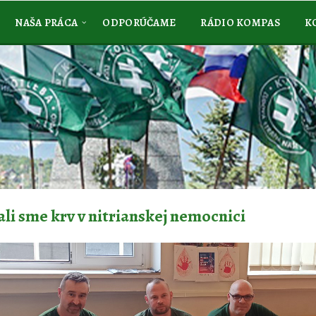
NAŠA PRÁCA
ODPORÚČAME
RÁDIO KOMPAS
K
li sme krv v nitrianskej nemocnici