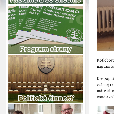
Kotlebovc
najzranit
Krv poput
vzácnej te
máte túto
osud ako