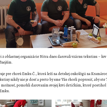
i z oblastnej organizácie Nitra dnes darovali vzácnu tekutinu – krv
eľnejším.
uje pre chorú Emku Č., ktorá leží na detskej onkológii na Kramároc
kutiny nikdy nie je dosť a preto by sme Vás chceli poprosiť, aby ste 
 možnosť, pomohli darovaním svojej krvi detičkám, ktoré postiho
 Emku.