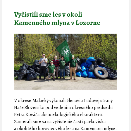
Vyčistili sme les v okolí
Kamenného mlyna v Lozorne
V okrese Malacky vykonali členovia Ľudovej strany
Naše Slovensko pod vedením okresného predsedu
Petra Kováča akciu ekologického charakteru.
Zamerali sme sa na vyčistenie časti parkoviska
a okolitého borovicového lesa na Kamennom mlyne.