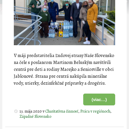
V máji predstavitelia Ľudovej strany Naše Slovensko
na čele s poslancom Martinom Beluským navštívili
centrá pre deti a rodiny Macejko a Seniorville v obci
Jablonové. Strana pre centrá nakúpila minerálne
vody, utierky, dezinfekčné prípravky a drogériu.
(viac…)
13. mája 2020
v
Charitatívna činnosť
,
Práca v regiónoch
,
Západné Slovensko