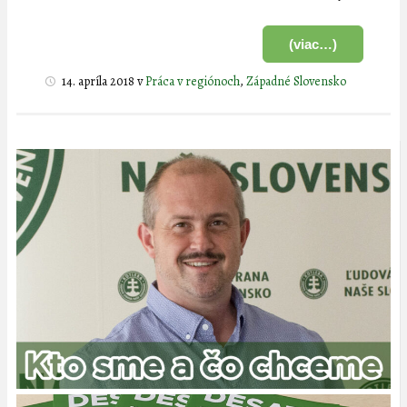
(viac…)
14. apríla 2018
v
Práca v regiónoch
,
Západné Slovensko