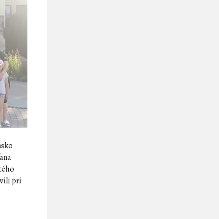
nsko
fana
ätého
ili pri