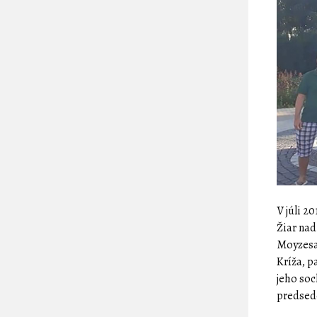
V júli 2
Žiar nad
Moyzesa 
Kríža, p
jeho soc
predse