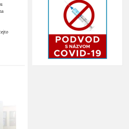
ru
na
tejto