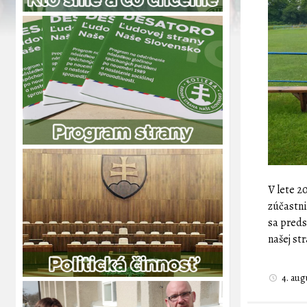
V lete 2
zúčastni
sa preds
našej st
4. au