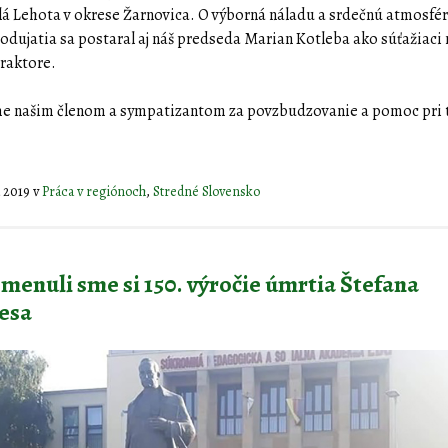
á Lehota v okrese Žarnovica. O výborná náladu a srdečnú atmosfé
odujatia sa postaral aj náš predseda Marian Kotleba ako súťažiaci 
raktore.
e našim členom a sympatizantom za povzbudzovanie a pomoc pri 
la 2019
v
Práca v regiónoch
,
Stredné Slovensko
menuli sme si 150. výročie úmrtia Štefana
esa