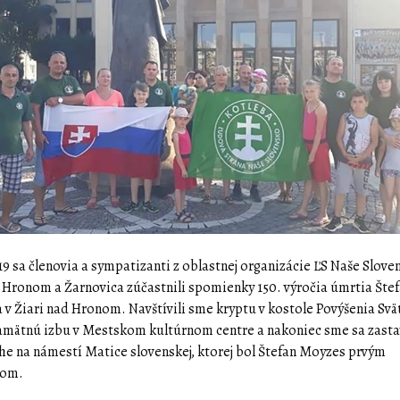
019 sa členovia a sympatizanti z oblastnej organizácie ĽS Naše Slove
 Hronom a Žarnovica zúčastnili spomienky 150. výročia úmrtia Šte
v Žiari nad Hronom. Navštívili sme kryptu v kostole Povýšenia Sv
amätnú izbu v Mestskom kultúrnom centre a nakoniec sme sa zastav
he na námestí Matice slovenskej, ktorej bol Štefan Moyzes prvým
dom.