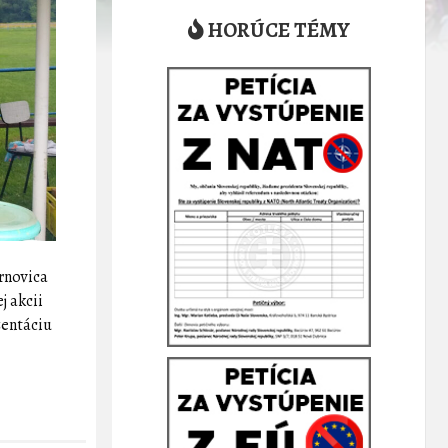
HORÚCE TÉMY
arnovica
j akcii
zentáciu