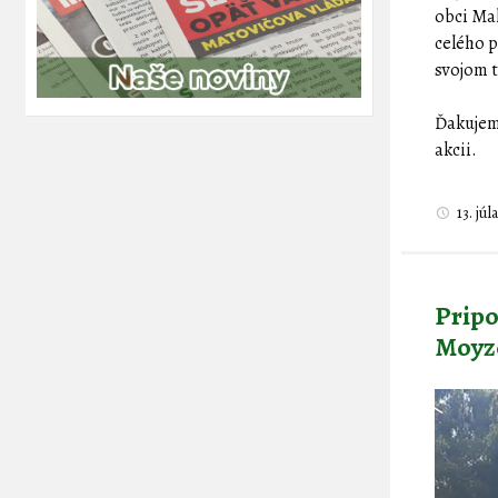
obci Mal
celého p
svojom t
Ďakujem
akcii.
13. jú
Pripo
Moyz