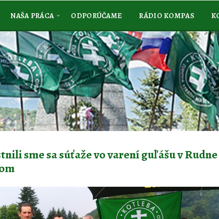
NAŠA PRÁCA
ODPORÚČAME
RÁDIO KOMPAS
K
tnili sme sa súťaže vo varení guľášu v Rudne
nom