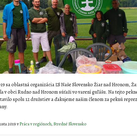
019 sa oblastná organizácia ĽS Naše Slovensko Žiar nad Hronom, Ž
la v obci Rudno nad Hronom súťaži vo varení guľášu. Na tejto pekne
tavilo spolu 12 družstiev a ďakujeme našim členom za peknú repre
rany.
gusta 2019
v
Práca v regiónoch
,
Stredné Slovensko