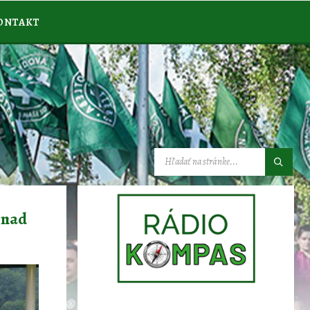
ONTAKT
VYHĽADÁVANIE:
 nad