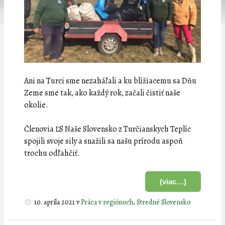
Ani na Turci sme nezaháľali a ku blížiacemu sa Dňu
Zeme sme tak, ako každý rok, začali čistiť naše
okolie.
Členovia ĽS Naše Slovensko z Turčianskych Teplíc
spojili svoje sily a snažili sa našu prírodu aspoň
trochu odľahčiť.
(viac…)
10. apríla 2021
v
Práca v regiónoch
,
Stredné Slovensko