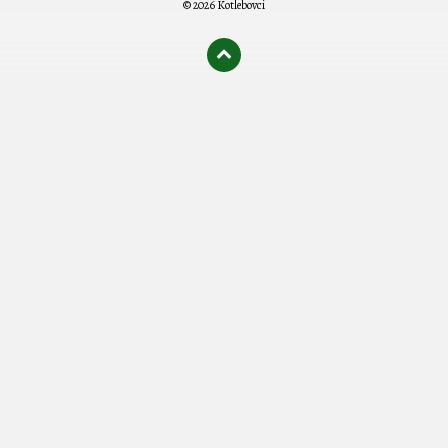
© 2026 Kotlebovci
олимп казино