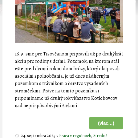
16.9. sme pre Tisovčanom pripravili už po druhýkrát
akciu pre rodiny s deťmi. Pozemok, na ktorom stál
ešte pred dvomi rokmi dom hrôzy, ktorý okupovali
asociálni spoluobčania, je už dnes nádherným
pozemkom s trávnikom a čerstvo vysadených
stromčekmi. Práve na tomto pozemku si
pripomíname už druhý rok víťazstvo Kotlebovcov
nad neprispôsobivými živlami.
(viac…)
24. septembra 2023
v
Práca v regiónoch
,
Stredné