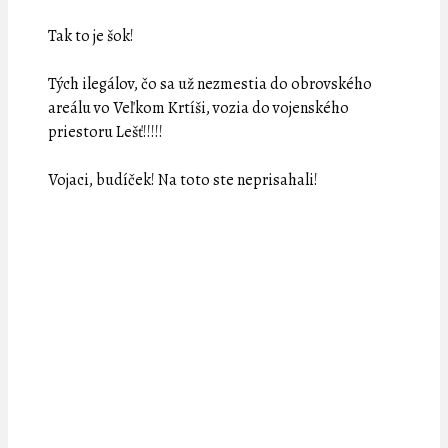
Tak to je šok!
Tých ilegálov, čo sa už nezmestia do obrovského
areálu vo Veľkom Krtíši, vozia do vojenského
priestoru Lešť!!!!!
Vojaci, budíček! Na toto ste neprisahali!