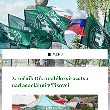
Preskočiť
Preskočiť
Preskočiť
Preskočiť
олимп казино
na
na
na
na
obsah
ľavý
pravý
pätičku
panel
panel
MENU
2. ročník Dňa malého víťazstva
nad asociálmi v Tisovci