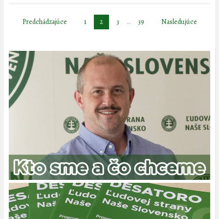
Stránkovanie
Predchádzajúce
1
2
3
…
39
Nasledujúce
príspevkov