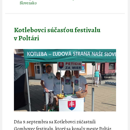
Slovensko
Kotlebovci súčasťou festivalu
v Poltári
Dňa 9.septembra sa Kotlebovci zúčastnili
Gombovec festivalu, ktorý sa konal v meste Poltár.