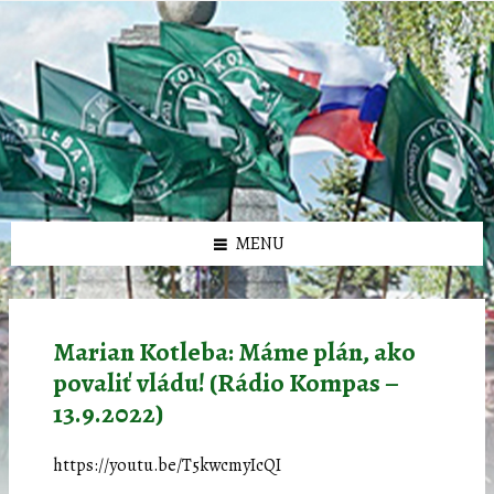
Preskočiť
Preskočiť
Preskočiť
Preskočiť
олимп казино
na
na
na
na
obsah
ľavý
pravý
pätičku
panel
panel
MENU
Marian Kotleba: Máme plán, ako
povaliť vládu! (Rádio Kompas –
13.9.2022)
https://youtu.be/T5kwcmyIcQI