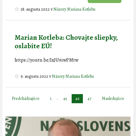
18. augusta 2022
v
Názory Mariana Kotlebu
Marian Kotleba: Chovajte sliepky,
oslabíte EÚ!
https://youtu.be/InJU9iwPMtw
9. augusta 2022
v
Názory Mariana Kotlebu
Stránkovanie
Predchádzajúce
1
…
45
46
47
Nasledujúce
príspevkov