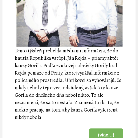
Tento týždeň prebehla médiami informácia, že do
hnutia Republika vstúpil Ján Rejda – priamy aktér
kauzy Gorila. Podľa zvukovej nahrávky Gorily bral
Rejda peniaze od Penty, ktorej vynášal informácie z
policajného prostredia. Uhríkovci sa vyhovárajú, že
nikdy nebol v tejto veci odsúdený, avšak to v kauze
Gorila do dnešného dňa nebol nikto. To ale
neznamená, že sa to nestalo. Znamená to iba to, že
niekto pracuje na tom, aby kauza Gorila vyšetrená
nikdy nebola.
(viac…)