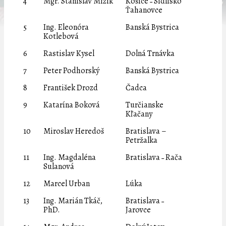
4
Mgr. Stanislav Mizík
Košice ˗ Sídlisko
Ťahanovce
5
Ing. Eleonóra
Banská Bystrica
Kotlebová
6
Rastislav Kysel
Dolná Trnávka
7
Peter Podhorský
Banská Bystrica
8
František Drozd
Čadca
9
Katarína Boková
Turčianske
Kľačany
10
Miroslav Heredoš
Bratislava –
Petržalka
11
Ing. Magdaléna
Bratislava ˗ Rača
Sulanová
12
Marcel Urban
Lúka
13
Ing. Marián Tkáč,
Bratislava ˗
PhD.
Jarovce