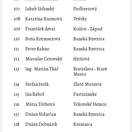
107
Jakub Iždinský
Podbrezová
108
Katarína Kuzmová
Vrútky
109
František Árvai
Košice ˗ Západ
110
Soňa Kremserová
Banská Bystrica
111
Peter Bahno
Banská Bystrica
112
Miroslav Cerovský
Hriňová
113
Ing. Marián Tkáč
Bratislava ˗ Staré
Mesto
114
Štefan Jurík
Zlaté Moravce
115
Ján Baboľ
Partizánske
116
Mária Tóthová
Tekovské Nemce
117
Dušan Vidiečan
Banská Bystrica
118
Dušan Debnárik
Kremnica