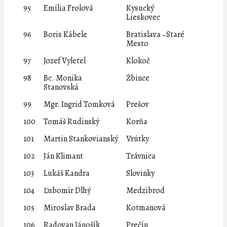
95
Emília Frolová
Kysucký
Lieskovec
96
Boris Kábele
Bratislava ˗ Staré
Mesto
97
Jozef Vyletel
Klokoč
98
Bc. Monika
Žbince
Stanovská
99
Mgr. Ingrid Tomková
Prešov
100
Tomáš Rudinský
Korňa
101
Martin Stankovianský
Vrútky
102
Ján Klimant
Trávnica
103
Lukáš Kandra
Slovinky
104
Ľubomír Dlhý
Medzibrod
105
Miroslav Brada
Kotmanová
106
Radovan Jánošík
Prečín