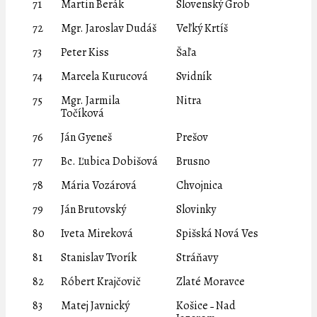
71
Martin Berák
Slovenský Grob
72
Mgr. Jaroslav Dudáš
Veľký Krtíš
73
Peter Kiss
Šaľa
74
Marcela Kurucová
Svidník
75
Mgr. Jarmila
Nitra
Točíková
76
Ján Gyeneš
Prešov
77
Bc. Ľubica Dobišová
Brusno
78
Mária Vozárová
Chvojnica
79
Ján Brutovský
Slovinky
80
Iveta Mireková
Spišská Nová Ves
81
Stanislav Tvorík
Stráňavy
82
Róbert Krajčovič
Zlaté Moravce
83
Matej Javnický
Košice ˗ Nad