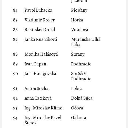
Jazerom
84
Pavol Lukačko
Piešťany
85
Vladimír Krojer
Hôrka
86
Rastislav Drozd
Vitanová
87
Janka Rusnáková
Muránska Dlhá
Lúka
88
Monika Halásová
Šurany
89
Ivan Cupan
Podhradie
90
Jana Hanigovská
Spišské
Podhradie
91
Anton Socha
Lokca
92
Anna Tatíková
Dolná Súča
93
Ing. Miroslav Klimo
Očová
94
Ing. Miroslav Pavel
Galanta
Šimek