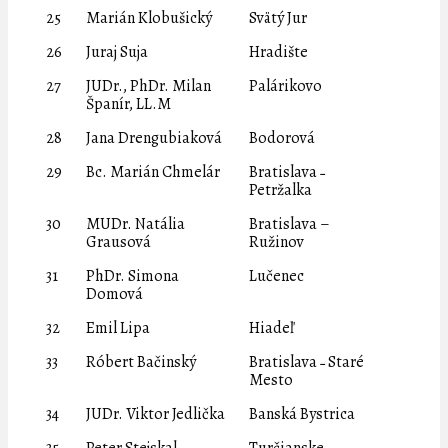
25
Marián Klobušický
Svätý Jur
26
Juraj Suja
Hradište
27
JUDr., PhDr. Milan
Palárikovo
Španír, LL.M
28
Jana Drengubiaková
Bodorová
29
Bc. Marián Chmelár
Bratislava ˗
Petržalka
30
MUDr. Natália
Bratislava –
Grausová
Ružinov
31
PhDr. Simona
Lučenec
Domová
32
Emil Lipa
Hiadeľ
33
Róbert Bačinský
Bratislava ˗ Staré
Mesto
34
JUDr. Viktor Jedlička
Banská Bystrica