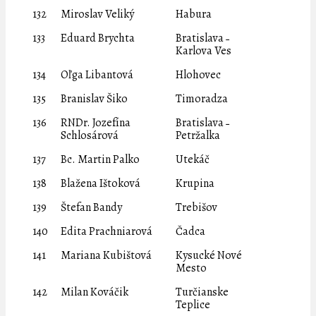
132
Miroslav Veliký
Habura
133
Eduard Brychta
Bratislava ˗
Karlova Ves
134
Oľga Libantová
Hlohovec
135
Branislav Šiko
Timoradza
136
RNDr. Jozefína
Bratislava ˗
Schlosárová
Petržalka
137
Bc. Martin Palko
Utekáč
138
Blažena Ištoková
Krupina
139
Štefan Bandy
Trebišov
140
Edita Prachniarová
Čadca
141
Mariana Kubištová
Kysucké Nové
Mesto
142
Milan Kováčik
Turčianske
Teplice