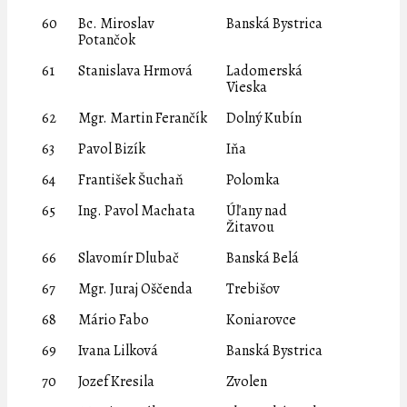
60
Bc. Miroslav
Banská Bystrica
Potančok
61
Stanislava Hrmová
Ladomerská
Vieska
62
Mgr. Martin Ferančík
Dolný Kubín
63
Pavol Bizík
Iňa
64
František Šuchaň
Polomka
65
Ing. Pavol Machata
Úľany nad
Žitavou
66
Slavomír Dlubač
Banská Belá
67
Mgr. Juraj Oščenda
Trebišov
68
Mário Fabo
Koniarovce
69
Ivana Lilková
Banská Bystrica
70
Jozef Kresila
Zvolen