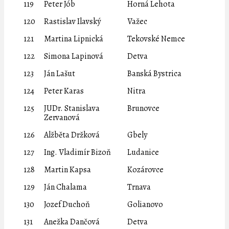
119
Peter Jób
Horná Lehota
120
Rastislav Ilavský
Važec
121
Martina Lipnická
Tekovské Nemce
122
Simona Lapinová
Detva
123
Ján Lašut
Banská Bystrica
124
Peter Karas
Nitra
125
JUDr. Stanislava
Brunovce
Zervanová
126
Alžběta Držková
Gbely
127
Ing. Vladimír Bizoň
Ludanice
128
Martin Kapsa
Kozárovce
129
Ján Chalama
Trnava
130
Jozef Duchoň
Golianovo
131
Anežka Dančová
Detva