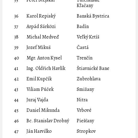
35
Peter Stejskal
Turčianske
Kľačany
36
Karol Repiský
Banská Bystrica
37
Arpád Sárközi
Badín
38
Michal Medveď
Veľký Krtíš
39
Jozef Mikuš
Častá
40
Mgr. Anton Kysel
Trenčín
41
Ing. Oldřich Havlík
Štiavnické Bane
42
Emil Kupčík
Zubrohlava
43
Viliam Púček
Smižany
44
Juraj Vajda
Nitra
45
Daniel Mikunda
Vrbové
46
Bc. Stanislav Drobný
Piešťany
47
Ján Harvilko
Stropkov