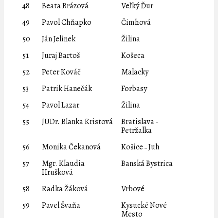
48
Beata Brázová
Veľký Ďur
49
Pavol Chňapko
Čimhová
50
Ján Jelínek
Žilina
51
Juraj Bartoš
Košeca
52
Peter Kováč
Malacky
53
Patrik Hanečák
Forbasy
54
Pavol Lazar
Žilina
55
JUDr. Blanka Kristová
Bratislava ˗
Petržalka
56
Monika Čekanová
Košice ˗ Juh
57
Mgr. Klaudia
Banská Bystrica
Hrušková
58
Radka Žáková
Vrbové
59
Pavel Švaňa
Kysucké Nové
Mesto