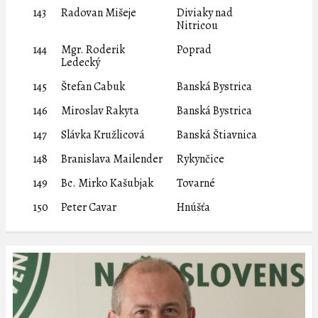
143
Radovan Mišeje
Diviaky nad
Nitricou
144
Mgr. Roderik
Poprad
Ledecký
145
Štefan Cabuk
Banská Bystrica
146
Miroslav Rakyta
Banská Bystrica
147
Slávka Kružlicová
Banská Štiavnica
148
Branislava Mailender
Rykynčice
149
Bc. Mirko Kašubjak
Tovarné
150
Peter Cavar
Hnúšťa