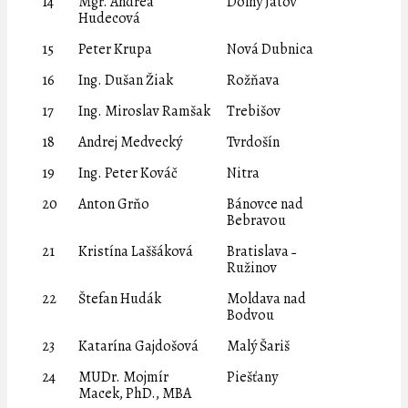
14
Mgr. Andrea
Dolný Jatov
Hudecová
15
Peter Krupa
Nová Dubnica
16
Ing. Dušan Žiak
Rožňava
17
Ing. Miroslav Ramšak
Trebišov
18
Andrej Medvecký
Tvrdošín
19
Ing. Peter Kováč
Nitra
20
Anton Grňo
Bánovce nad
Bebravou
21
Kristína Laššáková
Bratislava ˗
Ružinov
22
Štefan Hudák
Moldava nad
Bodvou
23
Katarína Gajdošová
Malý Šariš
24
MUDr. Mojmír
Piešťany
Macek, PhD., MBA