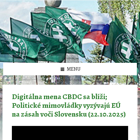
Preskočiť
Preskočiť
Preskočiť
Preskočiť
олимп казино
na
na
na
na
obsah
ľavý
pravý
pätičku
panel
panel
MENU
Digitálna mena CBDC sa blíži;
Politické mimovládky vyzývajú EÚ
na zásah voči Slovensku (22.10.2025)