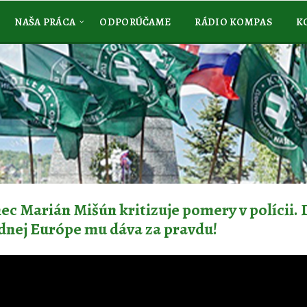
NAŠA PRÁCA
ODPORÚČAME
RÁDIO KOMPAS
K
ec Marián Mišún kritizuje pomery v polícii. 
dnej Európe mu dáva za pravdu!