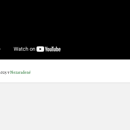
 2025
v
Nezaradené