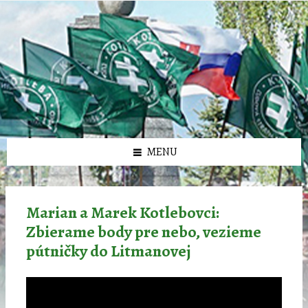
Preskočiť
Preskočiť
Preskočiť
Preskočiť
олимп казино
na
na
na
na
obsah
ľavý
pravý
pätičku
panel
panel
MENU
Marian a Marek Kotlebovci:
Zbierame body pre nebo, vezieme
pútničky do Litmanovej