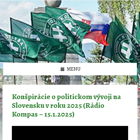
Preskočiť
Preskočiť
Preskočiť
Preskočiť
олимп казино
na
na
na
na
obsah
ľavý
pravý
pätičku
panel
panel
MENU
Konšpirácie o politickom vývoji na
Slovensku v roku 2025 (Rádio
Kompas – 15.1.2025)