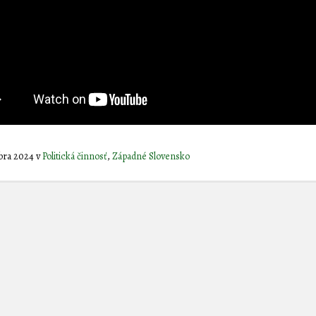
óbra 2024
v
Politická činnosť
,
Západné Slovensko