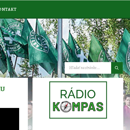
ONTAKT
VYHĽADÁVANIE:
KU