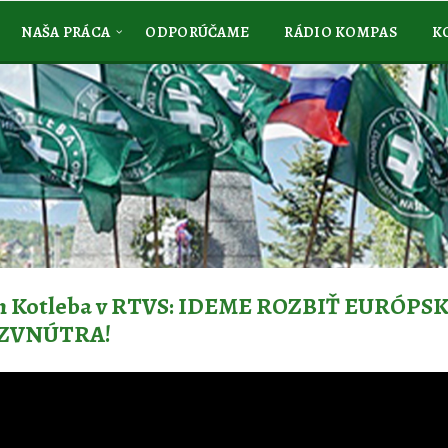
NAŠA PRÁCA
ODPORÚČAME
RÁDIO KOMPAS
K
n Kotleba v RTVS: IDEME ROZBIŤ EURÓPS
 ZVNÚTRA!