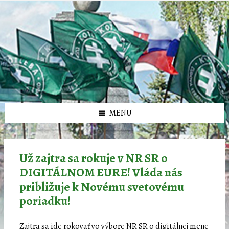
Preskočiť
Preskočiť
Preskočiť
Preskočiť
олимп казино
na
na
na
na
obsah
ľavý
pravý
pätičku
panel
panel
MENU
Už zajtra sa rokuje v NR SR o
DIGITÁLNOM EURE! Vláda nás
približuje k Novému svetovému
poriadku!
Zajtra sa ide rokovať vo výbore NR SR o digitálnej mene