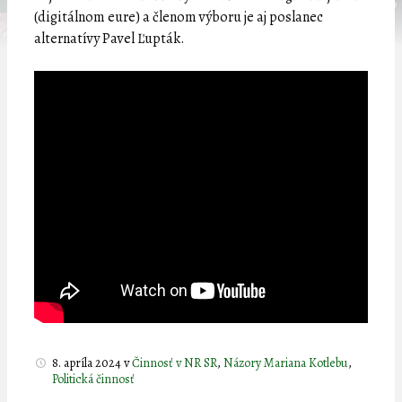
(digitálnom eure) a členom výboru je aj poslanec
alternatívy Pavel Ľupták.
8. apríla 2024
v
Činnosť v NR SR
,
Názory Mariana Kotlebu
,
Politická činnosť