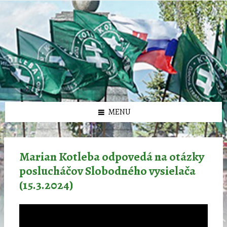
Preskočiť
Preskočiť
Preskočiť
Preskočiť
олимп казино
na
na
na
na
obsah
ľavý
pravý
pätičku
panel
panel
MENU
Marian Kotleba odpovedá na otázky
poslucháčov Slobodného vysielača
(15.3.2024)