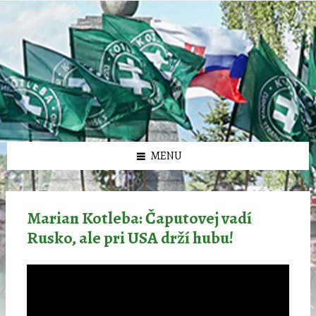
Preskočiť
Preskočiť
Preskočiť
Preskočiť
олимп казино
na
na
na
na
obsah
ľavý
pravý
pätičku
panel
panel
MENU
Marian Kotleba: Čaputovej vadí
Rusko, ale pri USA drží hubu!