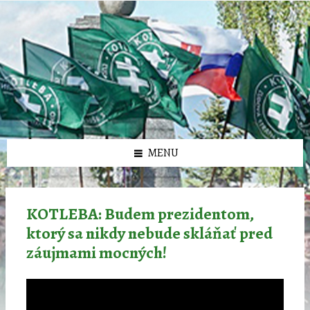
Preskočiť
Preskočiť
Preskočiť
Preskočiť
олимп казино
na
na
na
na
obsah
ľavý
pravý
pätičku
panel
panel
MENU
KOTLEBA: Budem prezidentom,
ktorý sa nikdy nebude skláňať pred
záujmami mocných!