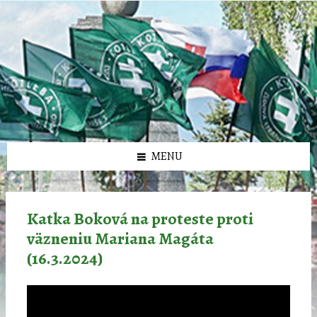
Preskočiť
Preskočiť
Preskočiť
Preskočiť
олимп казино
na
na
na
na
obsah
ľavý
pravý
pätičku
panel
panel
MENU
Katka Boková na proteste proti
väzneniu Mariana Magáta
(16.3.2024)