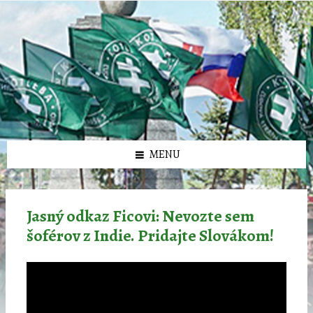
Preskočiť
Preskočiť
Preskočiť
Preskočiť
олимп казино
na
na
na
na
obsah
ľavý
pravý
pätičku
panel
panel
MENU
Jasný odkaz Ficovi: Nevozte sem
šoférov z Indie. Pridajte Slovákom!