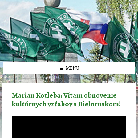
Preskočiť
Preskočiť
Preskočiť
Preskočiť
олимп казино
na
na
na
na
obsah
ľavý
pravý
pätičku
panel
panel
MENU
Marian Kotleba: Vítam obnovenie
kultúrnych vzťahov s Bieloruskom!