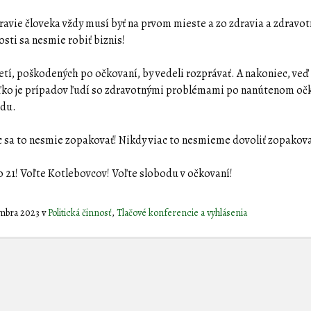
dravie človeka vždy musí byť na prvom mieste a zo zdravia a zdravot
osti sa nesmie robiť biznis!
etí, poškodených po očkovaní, by vedeli rozprávať. A nakoniec, veď 
oľko je prípadov ľudí so zdravotnými problémami po nanútenom oč
idu.
c sa to nesmie zopakovať! Nikdy viac to nesmieme dovoliť zopakova
lo 21! Voľte Kotlebovcov! Voľte slobodu v očkovaní!
embra 2023
v
Politická činnosť
,
Tlačové konferencie a vyhlásenia