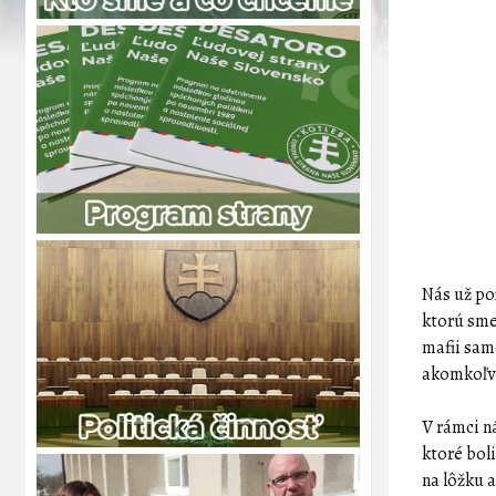
Nás už po
ktorú sme
mafii sam
akomkoľve
V rámci n
ktoré bol
na lôžku 