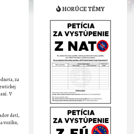
HORÚCE TÉMY
odnota, za
eutickej
aní. V
adov detí,
a vozíku,