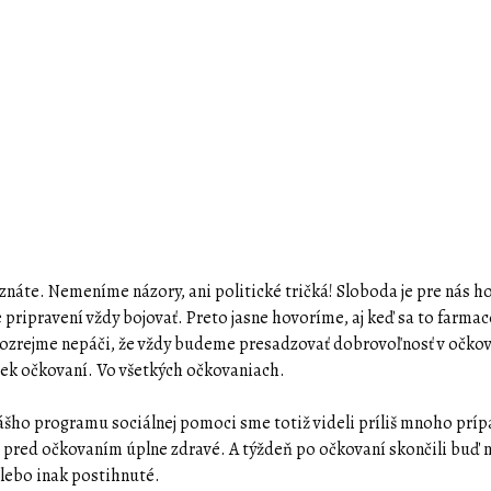
znáte. Nemeníme názory, ani politické tričká! Sloboda je pre nás h
 pripravení vždy bojovať. Preto jasne hovoríme, aj keď sa to farmac
ozrejme nepáči, že vždy budeme presadzovať dobrovoľnosť v očkov
k očkovaní. Vo všetkých očkovaniach.
ášho programu sociálnej pomoci sme totiž videli príliš mnoho príp
i pred očkovaním úplne zdravé. A týždeň po očkovaní skončili buď n
alebo inak postihnuté.