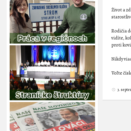
Život a z
starostliv
Rodičia d
vidíte, k
proti kov
Nikdy via
Voľte čís
3. sept