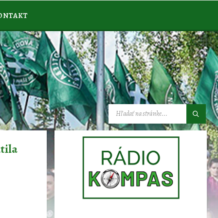
ONTAKT
VYHĽADÁVANIE:
tila