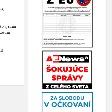
nej
to aj sami
kovaní
ť!