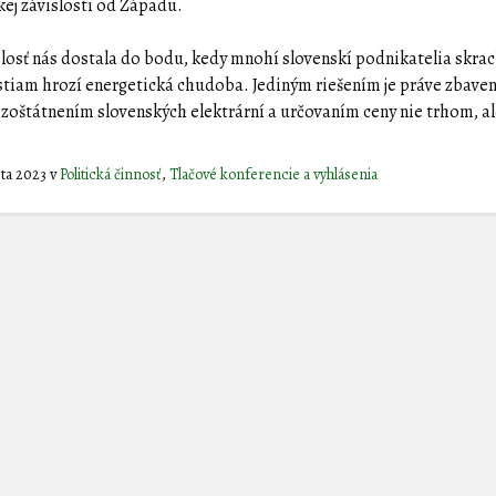
kej závislosti od Západu.
slosť nás dostala do bodu, kedy mnohí slovenskí podnikatelia skrac
iam hrozí energetická chudoba. Jediným riešením je práve zbaven
i zoštátnením slovenských elektrární a určovaním ceny nie trhom, a
sta 2023
v
Politická činnosť
,
Tlačové konferencie a vyhlásenia