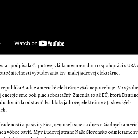
siac podpísala Čaputovej vláda memorandum o spolupráci s USA
kutočniteľnosti vybudovania tzv. malej jadrovej elektrárne.
 republika žiadne americké elektrárne však nepotrebuje. Vo výrob
ej energie sme boli plne sebestačný. Zmenila to až EÚ, ktorá Dzurin
du donútila odstaviť dva bloky jadrovej elektrárne v Jaslovských
ach.
radenosti a pasivity Fica, nemuseli sme sa dnes o žiadnych ameri
ach vôbec baviť. My v Ľudovej strane Naše Slovensko odmietame z