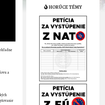
HORÚCE TÉMY
 ohľadne
e
dovu a
ckých
vyšovanie