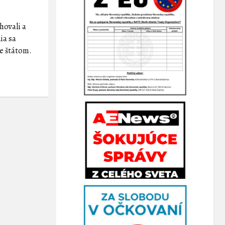
hovali a
ia sa
le štátom.