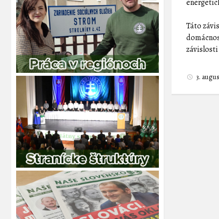
energetic
Táto závi
domácnost
závislost
3. augu