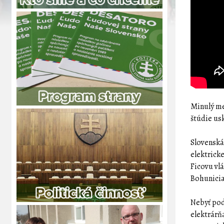
Minulý me
štúdie us
Slovenská
elektrick
Ficovu vlá
Bohunici
Nebyť pod
elektrárň