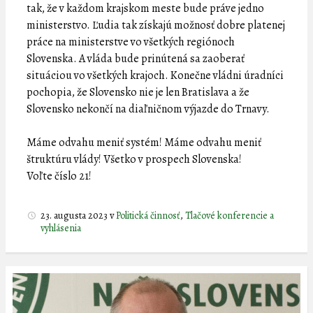
tak, že v každom krajskom meste bude práve jedno
ministerstvo. Ľudia tak získajú možnosť dobre platenej
práce na ministerstve vo všetkých regiónoch
Slovenska. A vláda bude prinútená sa zaoberať
situáciou vo všetkých krajoch. Konečne vládni úradníci
pochopia, že Slovensko nie je len Bratislava a že
Slovensko nekončí na diaľničnom výjazde do Trnavy.
Máme odvahu meniť systém! Máme odvahu meniť
štruktúru vlády! Všetko v prospech Slovenska!
Voľte číslo 21!
23. augusta 2023
v
Politická činnosť
,
Tlačové konferencie a
vyhlásenia