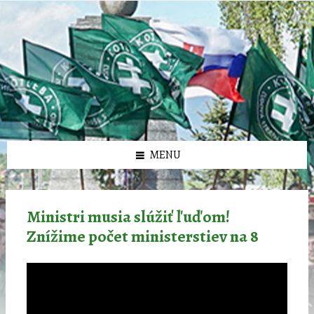
Preskočiť
Preskočiť
Preskočiť
Preskočiť
олимп казино
na
na
na
na
obsah
ľavý
pravý
pätičku
panel
panel
MENU
Ministri musia slúžiť ľuďom!
Znížime počet ministerstiev na 8