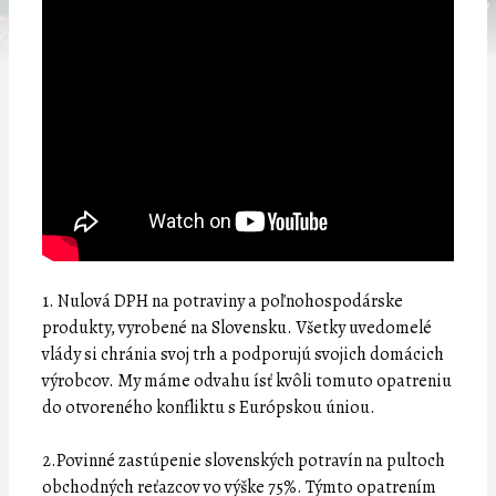
1. Nulová DPH na potraviny a poľnohospodárske
produkty, vyrobené na Slovensku. Všetky uvedomelé
vlády si chránia svoj trh a podporujú svojich domácich
výrobcov. My máme odvahu ísť kvôli tomuto opatreniu
do otvoreného konfliktu s Európskou úniou.
2.Povinné zastúpenie slovenských potravín na pultoch
obchodných reťazcov vo výške 75%. Týmto opatrením