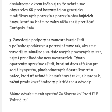
dosiahneme okrem iného aj to, že ochránime
obyvateľov SR pred konzumáciou geneticky
modifikovaných potravín a potravín obsahujúcich
hmyz, ktoré sa k nám zo zahraničia snaží pretláčať
Európska únia.
3. Zavedenie podpory na zamestnávanie ľudí
v poľnohospodárstve a potravinárstve tak, aby sme
vytvorili minimálne 100-tisíc nových pracovných miest,
najmä pre dlhodobo nezamestnaných. Týmto
opatrením spravíme z ľudí, ktorí sú dnes záťažou pre
sociálny systém, plnohodnotných účastníkov trhu
práce, ktorí už nebudú len naťahovať ruku, ale naopak,
začnú produkovať hodnoty, platiť dane a odvody.
Máme odvahu meniť systém! Za Slovensko! Proti EÚ!
Voľte č. 21!