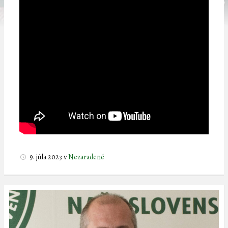
9. júla 2023
v
Nezaradené