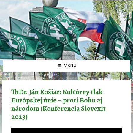
Preskočiť
Preskočiť
Preskočiť
Preskočiť
олимп казино
na
na
na
na
obsah
ľavý
pravý
pätičku
panel
panel
MENU
ThDr. Ján Košiar: Kultúrny tlak
Európskej únie – proti Bohu aj
národom (Konferencia Slovexit
2023)