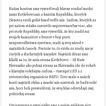
Našim hosťom sme vysvetľovali hlavne rozdiel medzi
nami Kotlebovcami a hnutím Republika, ktorých
členovia varili guláš hneď vedľa nás. Ľuďom, ktorých sa
pri našom stánku zastavilo neporovnateľne viac, ako
pri stole Republiky, sme vysvetlili, že kto zradil raz
svojich kamarátov a bratov v boji proti
nespravodlivému systému, zradí aj svoj národ v
najťažších časoch. Pretože to, čo vzíde zo zrady, nie je
čistých a šľachetných úmyslov. Najväčší dôraz sme
kládli na to, že naša strana Kotlebovci – ĽS Naše
Slovensko ako jediná strana na Slovensku ide do volieb
s hlavným volebným cieľom – vystúpiť z EÚ a z
teroristickej organizácie NATO. Toto malo u našich
hostí najväčší ohlas a mnohí nás uisťovali, že budú voliť
nás, hoci boli presvedčení, že svoj hlas odovzdajú inej
politickej strane.
Umiestnenie v prvej päťke sme s našim gulášom síce