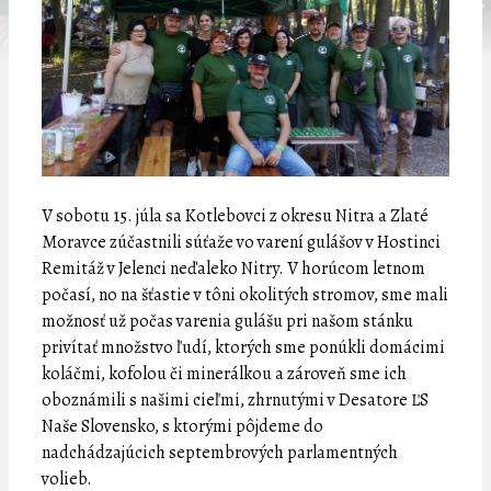
V sobotu 15. júla sa Kotlebovci z okresu Nitra a Zlaté
Moravce zúčastnili súťaže vo varení gulášov v Hostinci
Remitáž v Jelenci neďaleko Nitry. V horúcom letnom
počasí, no na šťastie v tôni okolitých stromov, sme mali
možnosť už počas varenia gulášu pri našom stánku
privítať množstvo ľudí, ktorých sme ponúkli domácimi
koláčmi, kofolou či minerálkou a zároveň sme ich
oboznámili s našimi cieľmi, zhrnutými v Desatore ĽS
Naše Slovensko, s ktorými pôjdeme do
nadchádzajúcich septembrových parlamentných
volieb.