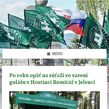
Preskočiť
Preskočiť
Preskočiť
Preskočiť
олимп казино
na
na
na
na
obsah
ľavý
pravý
pätičku
panel
panel
MENU
Po roku opäť na súťaži vo varení
gulášu v Hostinci Remitáž v Jelenci