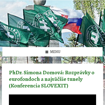
Preskočiť
Preskočiť
Preskočiť
Preskočiť
олимп казино
na
na
na
na
obsah
ľavý
pravý
pätičku
panel
panel
MENU
PhDr. Simona Domová: Rozprávky o
eurofondoch a najväčšie tunely
(Konferencia SLOVEXIT)