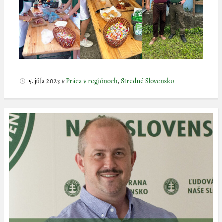
5. júla 2023
v
Práca v regiónoch
,
Stredné Slovensko