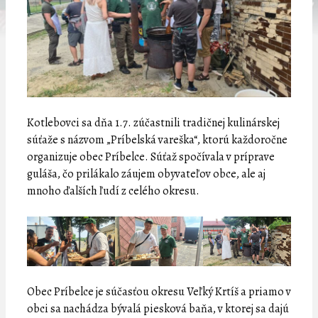
Kotlebovci sa dňa 1.7. zúčastnili tradičnej kulinárskej
súťaže s názvom „Príbelská vareška“, ktorú každoročne
organizuje obec Príbelce. Súťaž spočívala v príprave
guláša, čo prilákalo záujem obyvateľov obce, ale aj
mnoho ďalších ľudí z celého okresu.
Obec Príbelce je súčasťou okresu Veľký Krtíš a priamo v
obci sa nachádza bývalá piesková baňa, v ktorej sa dajú