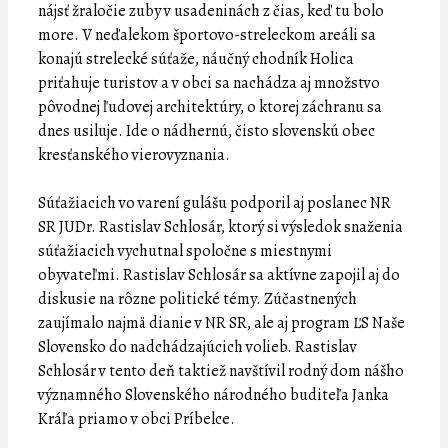
nájsť žraločie zuby v usadeninách z čias, keď tu bolo
more. V neďalekom športovo-streleckom areáli sa
konajú strelecké súťaže, náučný chodník Holica
priťahuje turistov a v obci sa nachádza aj množstvo
pôvodnej ľudovej architektúry, o ktorej záchranu sa
dnes usiluje. Ide o nádhernú, čisto slovenskú obec
kresťanského vierovyznania.
Súťažiacich vo varení gulášu podporil aj poslanec NR
SR JUDr. Rastislav Schlosár, ktorý si výsledok snaženia
súťažiacich vychutnal spoločne s miestnymi
obyvateľmi. Rastislav Schlosár sa aktívne zapojil aj do
diskusie na rôzne politické témy. Zúčastnených
zaujímalo najmä dianie v NR SR, ale aj program ĽS Naše
Slovensko do nadchádzajúcich volieb. Rastislav
Schlosár v tento deň taktiež navštívil rodný dom nášho
významného Slovenského národného buditeľa Janka
Kráľa priamo v obci Príbelce.