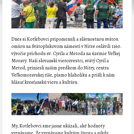
Dnes si Kotlebovci pripomenuli a slávnostnou svätou
omšou na Svätoplukovom námestí v Nitre oslávili 1160.
výročie príchodu sv. Cyrila a Metoda na územie Veľkej
Moravy. Naši slovanskí vierozvestci, svätý Cyril a
Metod, priniesli našim predkom do Nitry, centra
Veľkomoravskej ríše, písmo hlaholiku a prišli k nám
hlásať kresťanskú vieru a kultúru.
My, Kotlebovci sme jasne ukázali, aké hodnoty
vyznávame. Že vyznávame kultúru života a nikdy