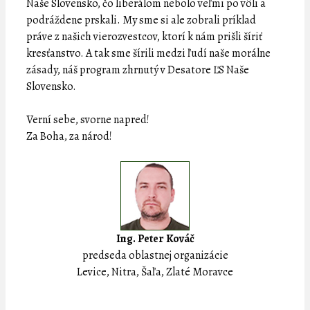
Naše Slovensko, čo liberálom nebolo veľmi po vôli a
podráždene prskali. My sme si ale zobrali príklad
práve z našich vierozvestcov, ktorí k nám prišli šíriť
kresťanstvo. A tak sme šírili medzi ľudí naše morálne
zásady, náš program zhrnutý v Desatore ĽS Naše
Slovensko.
Verní sebe, svorne napred!
Za Boha, za národ!
Ing. Peter Kováč
predseda oblastnej organizácie
Levice, Nitra, Šaľa, Zlaté Moravce