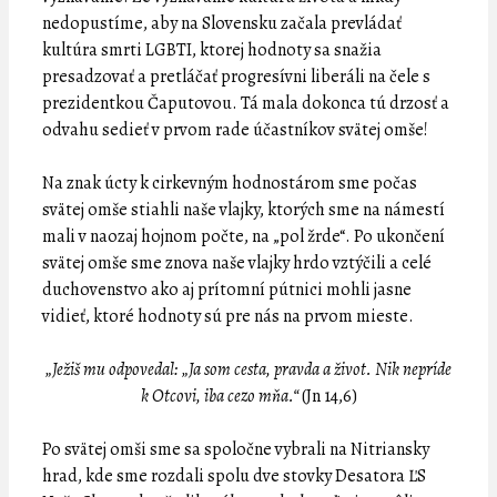
nedopustíme, aby na Slovensku začala prevládať
kultúra smrti LGBTI, ktorej hodnoty sa snažia
presadzovať a pretláčať progresívni liberáli na čele s
prezidentkou Čaputovou. Tá mala dokonca tú drzosť a
odvahu sedieť v prvom rade účastníkov svätej omše!
Na znak úcty k cirkevným hodnostárom sme počas
svätej omše stiahli naše vlajky, ktorých sme na námestí
mali v naozaj hojnom počte, na „pol žrde“. Po ukončení
svätej omše sme znova naše vlajky hrdo vztýčili a celé
duchovenstvo ako aj prítomní pútnici mohli jasne
vidieť, ktoré hodnoty sú pre nás na prvom mieste.
„Ježiš mu odpovedal: „Ja som cesta, pravda a život. Nik nepríde
k Otcovi, iba cezo mňa.“
(Jn 14,6)
Po svätej omši sme sa spoločne vybrali na Nitriansky
hrad, kde sme rozdali spolu dve stovky Desatora ĽS