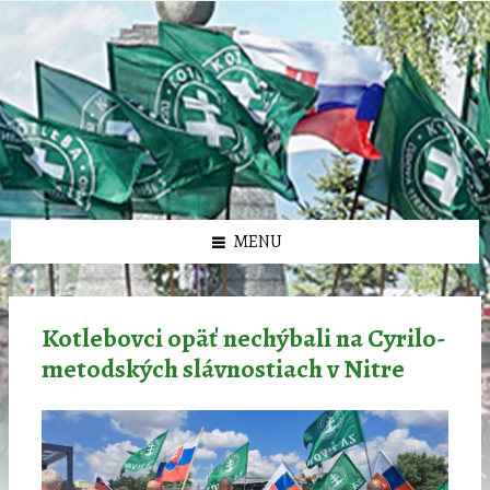
Preskočiť
Preskočiť
Preskočiť
Preskočiť
олимп казино
na
na
na
na
obsah
ľavý
pravý
pätičku
panel
panel
MENU
Kotlebovci opäť nechýbali na Cyrilo-
metodských slávnostiach v Nitre