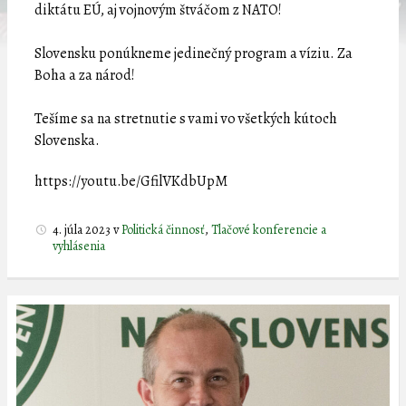
diktátu EÚ, aj vojnovým štváčom z NATO!
Slovensku ponúkneme jedinečný program a víziu. Za
Boha a za národ!
Tešíme sa na stretnutie s vami vo všetkých kútoch
Slovenska.
https://youtu.be/GfilVKdbUpM
4. júla 2023
v
Politická činnosť
,
Tlačové konferencie a
vyhlásenia