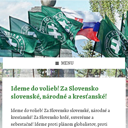
Preskočiť
Preskočiť
Preskočiť
Preskočiť
олимп казино
na
na
na
na
obsah
ľavý
pravý
pätičku
panel
panel
MENU
Ideme do volieb! Za Slovensko
slovenské, národné a kresťanské!
Ideme do volieb! Za Slovensko slovenské, národné a
kresťanské! Za Slovensko hrdé, suverénne a
sebestačné! Ideme proti plánom globalistov, proti