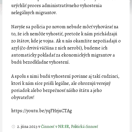
urýchliť proces administratívneho vyhostenia
nelegálnych migrantov.
Navyše sa polícia po novom nebude môcť vyhovárať na
to, že ich nemôže vyhostiť, pretože k nám prichádzajú
zo štátov, kde je vojna. Ak u nás okamžite nepožiadajú o
azyl (čo drvivá väčšina z nich nerobí), budeme ich
automaticky pokladať za ekonomických migrantov a
budú bezodkladne vyhostení.
A spolu s nimi budú vyhostení povinne aj takí cudzinci,
ktorí k nám síce prišli legálne, ale ohrozujú verejný
poriadok alebo bezpečnosť nášho štátu a jeho
obyvateľov!
https://youtu.be/yqFHrjuCTAg
2. júna 2023
v
Činnosť v NR SR
,
Politická činnosť