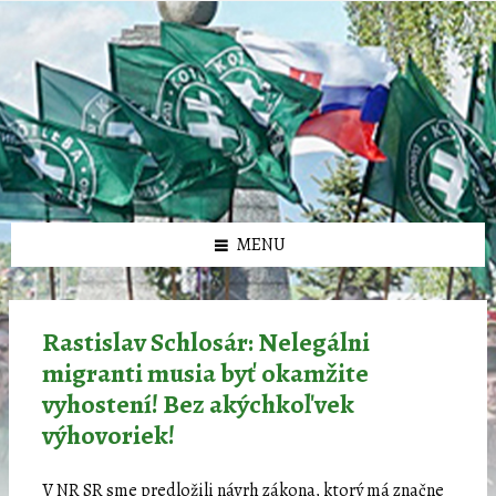
Preskočiť
Preskočiť
Preskočiť
Preskočiť
олимп казино
na
na
na
na
obsah
ľavý
pravý
pätičku
panel
panel
MENU
Rastislav Schlosár: Nelegálni
migranti musia byť okamžite
vyhostení! Bez akýchkoľvek
výhovoriek!
V NR SR sme predložili návrh zákona, ktorý má značne