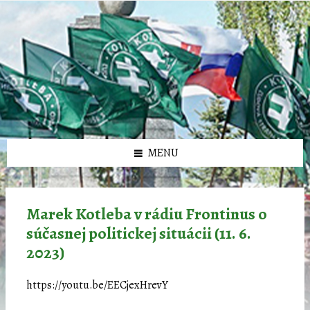
Preskočiť
Preskočiť
Preskočiť
Preskočiť
олимп казино
na
na
na
na
obsah
ľavý
pravý
pätičku
panel
panel
MENU
Marek Kotleba v rádiu Frontinus o
súčasnej politickej situácii (11. 6.
2023)
https://youtu.be/EECjexHrevY