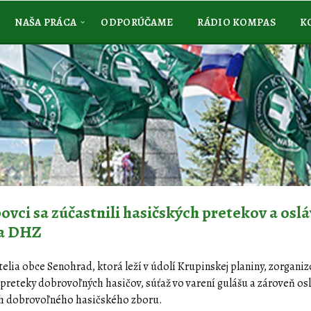
NAŠA PRÁCA
ODPORÚČAME
RÁDIO KOMPAS
K
ovci sa zúčastnili hasičských pretekov a oslá
ia DHZ
telia obce Senohrad, ktorá leží v údolí Krupinskej planiny, zorganiz
 preteky dobrovoľných hasičov, súťaž vo varení gulášu a zároveň os
ch dobrovoľného hasičského zboru.