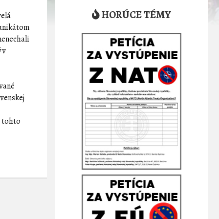
HORÚCE TÉMY
velá
 unikátom
nenechali
 v
ované
ovenskej
a tohto