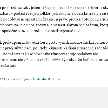
 prostredí sa tak v jeden deň spojilo kulinárske umenie, šport a sk
ábava v podaní rôznych folklórnych skupín. Slovenské tradície sú
ich podoby sú neopísateľne krásne. A práve preto si toto podujatie 
kotlebovci na čele s poslancom NR SR Rastislavom Schlosárom, ktorý
 spoločne so svojou rodinou strávil príjemné chvíle.
i prekvapení našou účasťou a preto využili možnosť získať cenzur
 z prvej ruky o našej politickej činnosti, či dianí v Národnej rade Sl
. Ľudová strana Naše Slovensko týmto vyjadruje poďakovanie
orom, uznanie víťazom a vďačnosť všetkým skvelým ľuďom, ktorí s
 zúčastnili.
a 2023
v
Práca v regiónoch
,
Stredné Slovensko