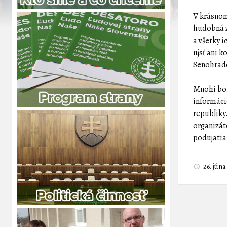
V krásnom
hudobná z
a všetky 
ujsť ani 
Senohrade
Mnohí bol
informácie
republiky
organizát
podujatia
26. jún