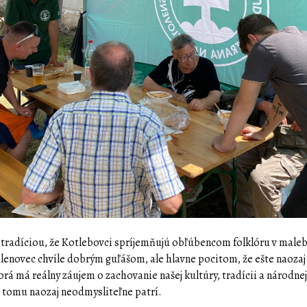
e tradíciou, že Kotlebovci spríjemňujú obľúbencom folklóru v maleb
lenovec chvíle dobrým guľášom, ale hlavne pocitom, že ešte naozaj
orá má reálny záujem o zachovanie našej kultúry, tradícii a národnej
u tomu naozaj neodmysliteľne patrí.