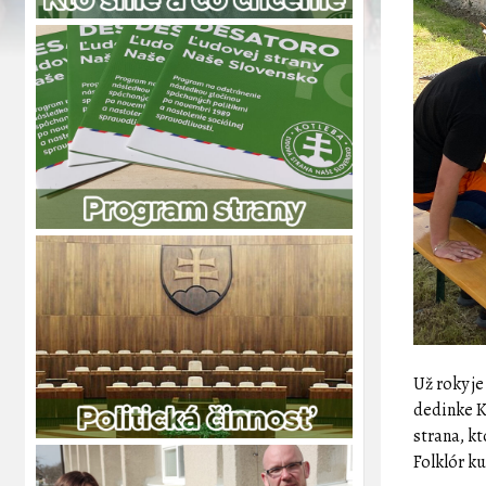
Už roky j
dedinke K
strana, kt
Folklór k