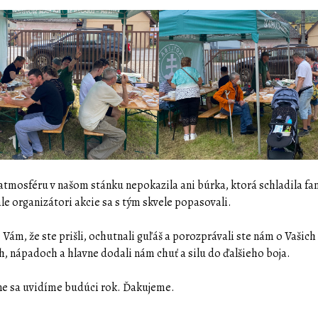
atmosféru v našom stánku nepokazila ani búrka, ktorá schladila fa
ale organizátori akcie sa s tým skvele popasovali.
Vám, že ste prišli, ochutnali guľáš a porozprávali ste nám o Vašich
, nápadoch a hlavne dodali nám chuť a silu do ďalšieho boja.
ne sa uvidíme budúci rok. Ďakujeme.