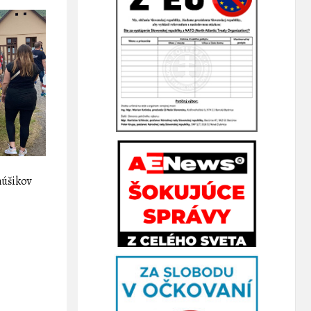
núšikov