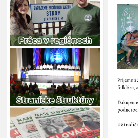
Príjemnú 
folklóru, 
Ďakujeme 
podnetoch
Už tradič