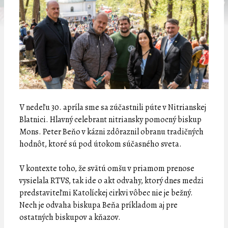
V nedeľu 30. apríla sme sa zúčastnili púte v Nitrianskej
Blatnici. Hlavný celebrant nitriansky pomocný biskup
Mons. Peter Beňo v kázni zdôraznil obranu tradičných
hodnôt, ktoré sú pod útokom súčasného sveta.
V kontexte toho, že svätú omšu v priamom prenose
vysielala RTVS, tak ide o akt odvahy, ktorý dnes medzi
predstaviteľmi Katolíckej cirkvi vôbec nie je bežný.
Nech je odvaha biskupa Beňa príkladom aj pre
ostatných biskupov a kňazov.