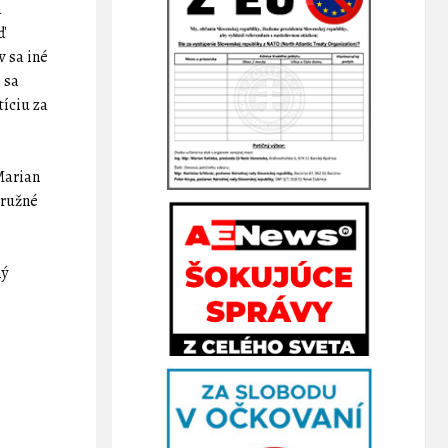
á
ď
v sa iné
 sa
tíciu za
Marian
družné
ný