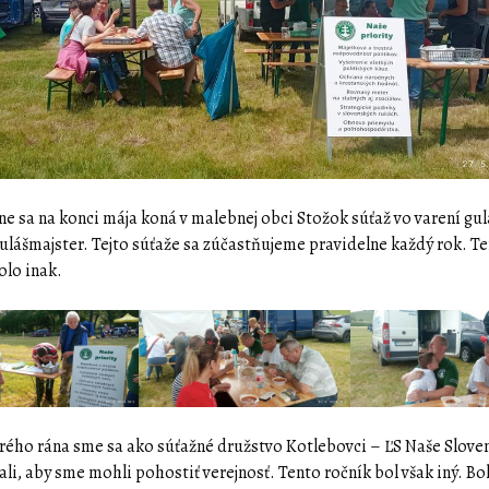
e sa na konci mája koná v malebnej obci Stožok súťaž vo varení gul
lášmajster. Tejto súťaže sa zúčastňujeme pravidelne každý rok. T
lo inak.
rého rána sme sa ako súťažné družstvo Kotlebovci – ĽS Naše Slove
li, aby sme mohli pohostiť verejnosť. Tento ročník bol však iný. Bolo