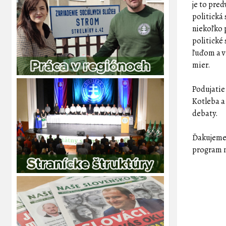
je to pred
politická 
niekoľko p
politické 
ľuďom a v
mier.
Podujatie
Kotleba a
debaty.
Ďakujeme 
program ni