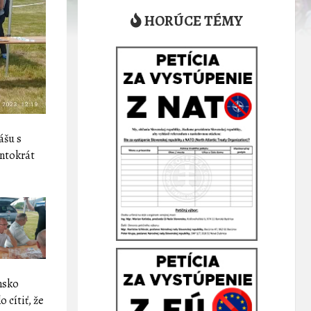
HORÚCE TÉMY
ášu s
entokrát
nsko
 cítiť, že