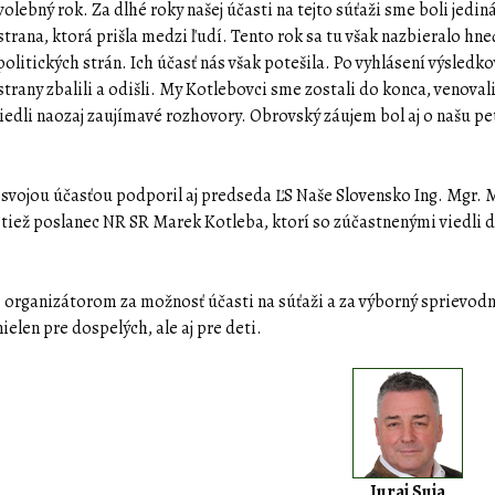
volebný rok. Za dlhé roky našej účasti na tejto súťaži sme boli jedin
strana, ktorá prišla medzi ľudí. Tento rok sa tu však nazbieralo hne
olitických strán. Ich účasť nás však potešila. Po vyhlásení výsledko
strany zbalili a odišli. My Kotlebovci sme zostali do konca, venovali
iedli naozaj zaujímavé rozhovory. Obrovský záujem bol aj o našu pe
 svojou účasťou podporil aj predseda ĽS Naše Slovensko Ing. Mgr. 
 tiež poslanec NR SR Marek Kotleba, ktorí so zúčastnenými viedli 
organizátorom za možnosť účasti na súťaži a za výborný sprievod
elen pre dospelých, ale aj pre deti.
Juraj Suja