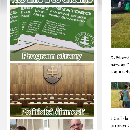
Každoročn
názvom Gu
tomu nebo
Už od sko
pripravova