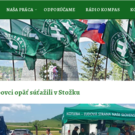
NAŠA PRÁCA
ODPORÚČAME
RÁDIO KOMPAS
K
ovci opäť súťažili v Stožku