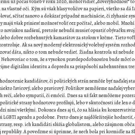
tému už počas volieb v roku 2020, mohol vidieť „dôveryhodnosť“ t
 na vlastné oči. Kým sú však hlasy voličov na papieri, všetko sa dá 
lovať, sčítať nanovo a dokázať prípadné machinácie, či zlyhanie s
y majú však priniesť možnosť voliť cez počítač, alebo mobil. Mnoh
o novinkou nadšení, pretože nebudú musieť opustiť obývačku svo
lebo dobre rozbehnutých kamarátov za stolom v krčme. Tieto voľb
kontroluje. Ak sa nový moderný elektronický volebný systém rozho
ovať dáta, nikto o tom nebude vedieť. Žiadna kontrola už nebude
. Nehovoriac o tom, že s vysokou pravdepodobnosťou bude môcť od
prijme digitálnu identitu a dopredu sa prispôsobí nabehnutému tr
, hodnotenie kandidátov, či politických strán nemôže byť naďalej st
e niekto ľavicový, alebo pravicový. Politikov nemôžeme naďalej vyber
ch rečí, alebo sympatií, či emócií. Dnes sa už fakt nemôžeme pozera
 politické strany hodnotovo profilujú, lebo v skutočnosti ide len o
zi nimi všetkými. Dokonca dnes aj tí, čo sa hlásia ku konzervativi
ú LGBTI agendu a podobne. Preto dnes je najdôležitejšie hodnotiť, 
 strany, resp. ich kandidáti slúžia globalistom, alebo záujmom obč
j republiky. A povedzme si úprimne, že nech bola pri kormidle na 