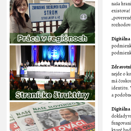
naša hran
existovať
„poverené
rozhodova
Digitáln
podmienky
podmienky
Zdravotní
nejde o k
má čoskor
identitu.
a podobne
Digitálna 
doklady v
fungovani
ktoré bud