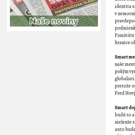
identita 
v nemocni
pravdepod
podmienky
Pamätáte 
hranice o
Smart me
naše mest
pokým vyn
globalisti
pretože o
Pred Nov
Smart do
budú to a
nielenže 
auto bude