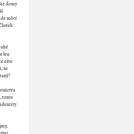
ršie domy
ší
bude môcť
 Človek
drahé
e len
te ešte
, že
azaný?
o
stníctva
ý, tomu
identity.
jmy,
vými,