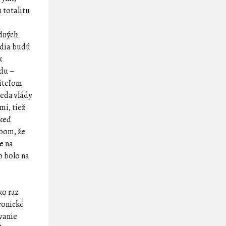
 totalitu
odných
édia budú
k
idu –
riteľom
seda vlády
mi, tiež
 keď
obom, že
ne na
o bolo na
ko raz
tronické
ovanie