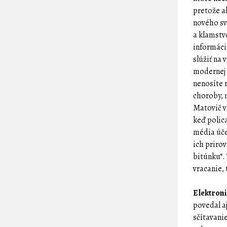
pretože a
nového sv
a klamstv
informáci
slúžiť na
modernej d
nenosíte 
choroby, 
Matovič v
keď polic
média úče
ich prirov
bitúnku“.
vracanie, 
Elektroni
povedal aj
sčítavani