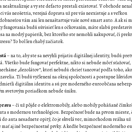
sa neaktualizuje a vy ste defacto prestali existovať. V obchode nena
ci vás neošetria, verejná doprava už pre vás neexistuje a s veľkou
obnosťou vám ani len nenaštartuje vaše nové smart auto. A ak si my
 fungovania budú súvisieť len s očkovaním, máte slabú predstaviv
sa na modrý papierik, bez ktorého ste nemohli nakupovať, či prekr
kresu? To bol len chabý začiatok.
stá
– na to, aby ste sa nevyhli prijatiu digitálnej identity, budú pre
á. Všetko bude fungovať perfektne, nikto si nebude môcť sťažovať,
echáme „dezolátov“, ktorí nebudú chcieť tancovať podľa toho, ak
 zavelia. Tí budú vyčlenení na okraj spoločnosti a postupne likvido
dmietli digitálnu identitu a sú pre moderného euroobčana nebezp
ým svetovým poriadkom nebude úniku.
prava
– či už pôjde o elektromobily, alebo mobily poháňané čímko
uta s modernou technológiou. Bezpečnosť bude na prvom mieste, 
si do auta nesadnete opitý, čo je skvelá vec, mimochodom reálna už
 mať aj iné bezpečnostné prvky. A keďže bezpečnosť moderného 