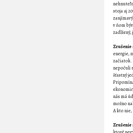
nehnuteľn
stoja aj 
zaujímavý
v ňom býv
zadlžený,
Zrušenie 
energie, 
začiatok. 
nepočuli 
šťastný je
Pripomína
ekonomick
nás má úd
možno nab
A kto nie,
Zrušenie 
ktoré nee