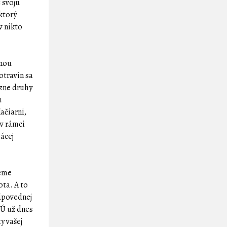
 svoju
 ktorý
v nikto
žnou
otravín sa
ôzne druhy
u
ačiarni,
v rámci
ácej
deme
ta. A to
odpovednej
EÚ už dnes
y vašej