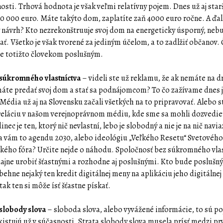
osti. Trhová hodnota je však veľmi relatívny pojem. Dnes už aj sta
200 000 euro. Máte takýto dom, zaplatíte zaň 4000 euro ročne. A ďal
 návrh? Kto nezrekonštruuje svoj dom na energeticky úsporný, ne
ať. Všetko je však tvorené za jediným účelom, a to zadlžiť občanov.
 je totižto človekom poslušným.
súkromného vlastníctva
– videli ste už reklamu, že ak nemáte na 
máte predať svoj dom a stať sa podnájomcom? To čo zažívame dnes j
Média už aj na Slovensku začali všetkých na to pripravovať. Alebo s
reláciu v našom verejnoprávnom médiu, kde sme sa mohli dozvedieť
dinec je ten, ktorý nič nevlastní, lebo je slobodný a nie je na nič navi
 vám to agendu 2030, alebo ideológiu „Veľkého Resetu“ Svetovéh
ého fóra? Určite nejde o náhodu. Spoločnosť bez súkromného vla
ajne urobiť šťastnými a rozhodne aj poslušnými. Kto bude poslušn
ehne nejaký ten kredit digitálnej meny na aplikáciu jeho digitálnej 
 tak ten si môže ísť šťastne pískať.
slobody slova
– sloboda slova, alebo vyvážené informácie, to sú po
xistujú už v súčasnosti. Strata slobody slova musela prísť medzi pr