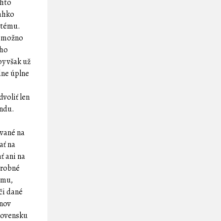
ohto
ľahko
ystému.
í možno
jho
y však už
dne úplne
voliť len
endu.
avané na
ať na
ť ani na
 drobné
zmu,
či dané
anov
Slovensku