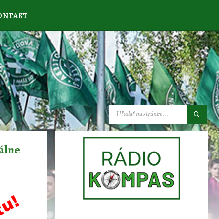
ONTAKT
VYHĽADÁVANIE:
álne