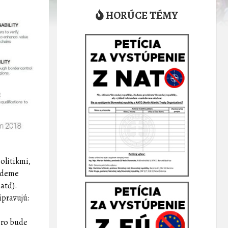
HORÚCE TÉMY
olitikmi,
budeme
 atď).
ipravujú:
oro bude