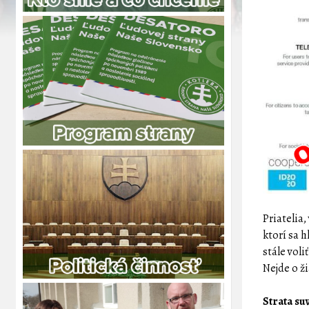
Priatelia
ktorí sa 
stále vol
Nejde o ži
Strata su