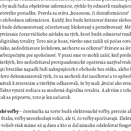
k by mali ľudia objektívne informácie, rýchlo by odmietli vznikajúcu
etového poriadku. Pravda sa stáva „hoaoxom, či dezinformáciou“
o slobodnou informáciou. Každý, kto bude kritizovať šírenie slob
í bude dehonestovaný, očierňovaný, blokovaný a perzekvovaný. M
 vytváranie čoraz väčšieho nátlaku na tých, ktorí budú odmietať vzni
igitálnej totality. Toto nie je hoax, všetko sme zažili už počas cov
rúško, nedodržiavate lockdown, nechcete sa očkovať? Stávate sa ší
nebezpečným pre spoločnosť. V praxi sme to mohli zažiť, keď pred
šetkých, kto nedodržiaval protipandemické opatrenia nazýval vrah
ajti brutálne napadli ľudí nakupujúcich v obchode bez rúška, alebo
lovo dehumanizovali tých, čo sa nechceli dať zaočkovať a to spôs
návali k zvieratám a všetkým odkazovali, že by mali „kvičať ako svi
 Takto vyzerá rodiaca sa moderná digitálna totalita. A ak vám z toh
tak sa pripravte, toto je len začiatok.
cké voľby
– čerešnička na torte budú elektronické voľby, pretože a
 Stalin, voľby nerozhodujú voliči, ale tí, čo voľby spočítavajú. Elek
e volieb však máme už aj dnes a kto si dal námahu odsledovať fung