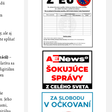
udú
om
 ale aj
te spĺňať
ácií)
–
latíva sa
digitálnu
own
še
su. Jeho
kami,
gitálna