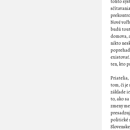
tohto sys
sčítavania
prekontro
Nové voľb
budú tout
domova, a
nikto nes
poprehadz
existovať
ten, kto 
Priatelia
tom, či j
základe i
to, ako sa
zmeny med
presadzuj
politické
Slovenske