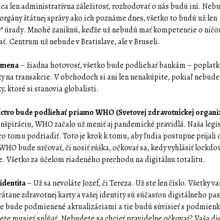
ica len administratívna záležitosť, rozhodovať o nás budú iní. Neb
 orgány štátnej správy ako ich poznáme dnes, všetko to budú už len
“ úrady. Mnohé zaniknú, keďže už nebudú mať kompetencie o nič
ť. Centrum už nebude v Bratislave, ale v Bruseli.
a mena
– žiadna hotovosť, všetko bude podliehať bankám – poplatky,
 na transakcie. V obchodoch si ani len nenakúpite, pokiaľ nebude
, ktoré si stanovia globalisti.
ctvo bude podliehať priamo WHO (Svetovej zdravotníckej organiz
onšpiráciu, WHO začalo už meniť aj pandemické pravidlá. Naša legis
o tomu podriadiť. Toto je krok k tomu, aby ľudia postupne prijali 
 WHO bude určovať, či nosiť rúška, očkovať sa, kedy vyhlásiť lockd
. Všetko za účelom riadeného prechodu na digitálnu totalitu.
identita
– Už sa nevoláte Jozef, či Tereza. Už ste len číslo. Všetky va
rátane zdravotnej karty a vašej identity sú súčasťou digitálneho pa
e bude podmienené aktualizáciami a tie budú súvisieť s podmien
ete musieť spĺňať. Nebudete sa chcieť pravidelne očkovať? Vaša di