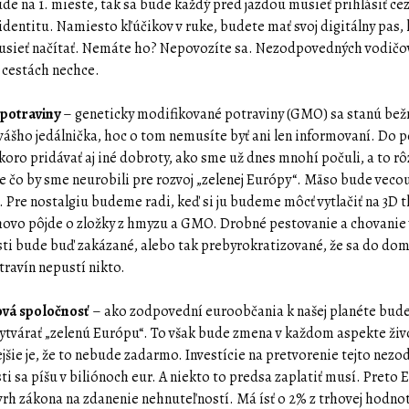
de na 1. mieste, tak sa bude každý pred jazdou musieť prihlásiť cez
 identitu. Namiesto kľúčikov v ruke, budete mať svoj digitálny pas,
sieť načítať. Nemáte ho? Nepovozíte sa. Nezodpovedných vodičo
 cestách nechce.
potraviny
– geneticky modifikované potraviny (GMO) sa stanú be
vášho jedálnička, hoc o tom nemusíte byť ani len informovaní. Do p
koro pridávať aj iné dobroty, ako sme už dnes mnohí počuli, a to r
e čo by sme neurobili pre rozvoj „zelenej Európy“. Mäso bude veco
. Pre nostalgiu budeme radi, keď si ju budeme môcť vytlačiť na 3D tl
ovo pôjde o zložky z hmyzu a GMO. Drobné pestovanie a chovanie 
i bude buď zakázané, alebo tak prebyrokratizované, že sa do dom
travín nepustí nikto.
ová spoločnosť
– ako zodpovední euroobčania k našej planéte bu
ytvárať „zelenú Európu“. To však bude zmena v každom aspekte živo
jšie je, že to nebude zadarmo. Investície na pretvorenie tejto nez
ti sa píšu v biliónoch eur. A niekto to predsa zaplatiť musí. Preto 
vrh zákona na zdanenie nehnuteľností. Má ísť o 2% z trhovej hodnot