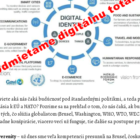
, viete aká nás čaká budúcnosť pod štandardnými politikmi, a teda p
hlásia k EÚ a NATO? Pozrime sa na prehľad o tom, čo nás čaká, ak 
iť tých, čo slúžia globalistom (Brusel, Washington, WHO, WTO, WEC
adne konšpirácie, viacero vecí už funguje, tie ďalšie sa postupne pr
verenity
– už dnes sme veľa kompetencii presunuli na Brusel, čosk