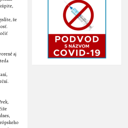
kúpite,
slíte, že
osť.
očiť
tvorené aj
 teda
o
vaní,
eční.
ľvek,
čiže
 dnes,
európskeho