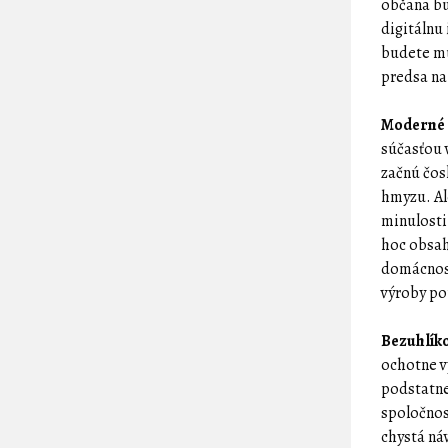
občana bu
digitálnu
budete mu
predsa na
Moderné 
súčasťou 
začnú čos
hmyzu. Al
minulosti
hoc obsah
domácnost
výroby po
Bezuhlík
ochotne v
podstatne
spoločnos
chystá ná