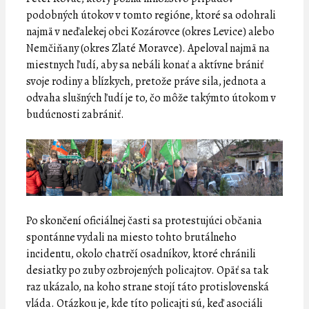
podobných útokov v tomto regióne, ktoré sa odohrali
najmä v neďalekej obci Kozárovce (okres Levice) alebo
Nemčiňany (okres Zlaté Moravce). Apeloval najmä na
miestnych ľudí, aby sa nebáli konať a aktívne brániť
svoje rodiny a blízkych, pretože práve sila, jednota a
odvaha slušných ľudí je to, čo môže takýmto útokom v
budúcnosti zabrániť.
Po skončení oficiálnej časti sa protestujúci občania
spontánne vydali na miesto tohto brutálneho
incidentu, okolo chatrčí osadníkov, ktoré chránili
desiatky po zuby ozbrojených policajtov. Opäť sa tak
raz ukázalo, na koho strane stojí táto protislovenská
vláda. Otázkou je, kde títo policajti sú, keď asociáli