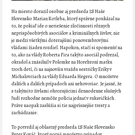
Na miesto dorazil osobne aj predseda ĽS Naše
Slovensko Marian Kotleba, ktorý správne poukázal na
to, že pokiaľ ide o neriešenie zločinnosti rôznych
neprispôsobivých asociálov a kriminálnych živlov, nie
je medzi všetkými doterajšími ponovembrovými
vládami žiaden rozdiel. Napokon, stačí si spomenúť na
to, ako za vlády Roberta Fica takýto asociál podrezal,
okradol a znásilnil v Polomke na Horehroní matku
troch detí, či na najnovšiu vraždu sestričky Eriky v
Michalovciach za vlády Eduarda Hegera. O množstve
ďalších a ďalších prípadoch ani nehovoriac. Je jasné, že
s takýmito živlami ohrozujúcimi dennodenne slušných
ľudí rozhodne nemôže polícia jednať v rukavičkách.
Práve naopak zaslúžia si tie najprísnejšie tresty a
zachádzanie.
To potvrdil aj oblastný predseda ĽS Naše Slovensko
Peter Kováč, ktorý pozná množstvo prípadov