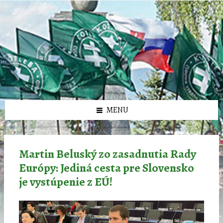
Preskočiť
Preskočiť
Preskočiť
Preskočiť
олимп казино
na
na
na
na
obsah
ľavý
pravý
pätičku
panel
panel
MENU
Martin Beluský zo zasadnutia Rady
Európy: Jediná cesta pre Slovensko
je vystúpenie z EÚ!