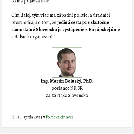
to má prijať za nás?
Čím ďalej, tým viac ma západní politici a úradníci
presviedčajú o tom, že
jediná cesta pre skutočne
samostatné Slovensko je vystúpenie z Európskej únie
a ďalších organizácií.“
Ing. Martin Beluský, PhD.
poslanec NR SR
za ĽS Naše Slovensko
28. apríla 2023
v
Politická činnosť