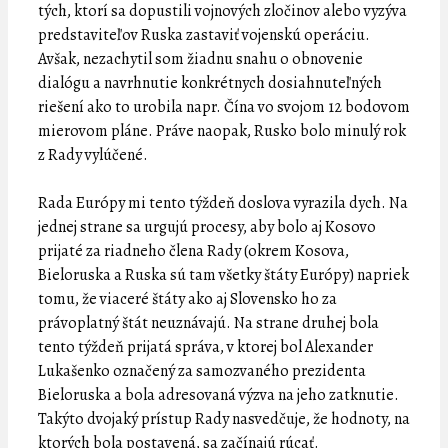
tých, ktorí sa dopustili vojnových zločinov alebo vyzýva
predstaviteľov Ruska zastaviť vojenskú operáciu.
Avšak, nezachytil som žiadnu snahu o obnovenie
dialógu a navrhnutie konkrétnych dosiahnuteľných
riešení ako to urobila napr. Čína vo svojom 12 bodovom
mierovom pláne. Práve naopak, Rusko bolo minulý rok
z Rady vylúčené.
Rada Európy mi tento týždeň doslova vyrazila dych. Na
jednej strane sa urgujú procesy, aby bolo aj Kosovo
prijaté za riadneho člena Rady (okrem Kosova,
Bieloruska a Ruska sú tam všetky štáty Európy) napriek
tomu, že viaceré štáty ako aj Slovensko ho za
právoplatný štát neuznávajú. Na strane druhej bola
tento týždeň prijatá správa, v ktorej bol Alexander
Lukašenko označený za samozvaného prezidenta
Bieloruska a bola adresovaná výzva na jeho zatknutie.
Takýto dvojaký prístup Rady nasvedčuje, že hodnoty, na
ktorých bola postavená, sa začínajú rúcať.