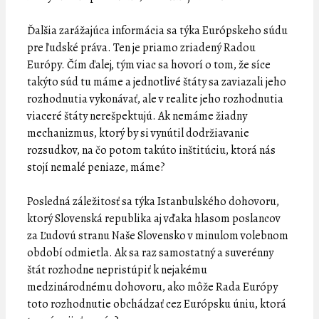
Ďalšia zarážajúca informácia sa týka Európskeho súdu
pre ľudské práva. Ten je priamo zriadený Radou
Európy. Čím ďalej, tým viac sa hovorí o tom, že síce
takýto súd tu máme a jednotlivé štáty sa zaviazali jeho
rozhodnutia vykonávať, ale v realite jeho rozhodnutia
viaceré štáty nerešpektujú. Ak nemáme žiadny
mechanizmus, ktorý by si vynútil dodržiavanie
rozsudkov, na čo potom takúto inštitúciu, ktorá nás
stojí nemalé peniaze, máme?
Posledná záležitosť sa týka Istanbulského dohovoru,
ktorý Slovenská republika aj vďaka hlasom poslancov
za Ľudovú stranu Naše Slovensko v minulom volebnom
období odmietla. Ak sa raz samostatný a suverénny
štát rozhodne nepristúpiť k nejakému
medzinárodnému dohovoru, ako môže Rada Európy
toto rozhodnutie obchádzať cez Európsku úniu, ktorá