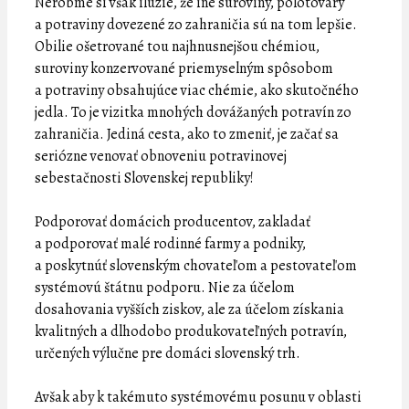
Nerobme si však ilúzie, že iné suroviny, polotovary
a potraviny dovezené zo zahraničia sú na tom lepšie.
Obilie ošetrované tou najhnusnejšou chémiou,
suroviny konzervované priemyselným spôsobom
a potraviny obsahujúce viac chémie, ako skutočného
jedla. To je vizitka mnohých dovážaných potravín zo
zahraničia. Jediná cesta, ako to zmeniť, je začať sa
seriózne venovať obnoveniu potravinovej
sebestačnosti Slovenskej republiky!
Podporovať domácich producentov, zakladať
a podporovať malé rodinné farmy a podniky,
a poskytnúť slovenským chovateľom a pestovateľom
systémovú štátnu podporu. Nie za účelom
dosahovania vyšších ziskov, ale za účelom získania
kvalitných a dlhodobo produkovateľných potravín,
určených výlučne pre domáci slovenský trh.
Avšak aby k takémuto systémovému posunu v oblasti