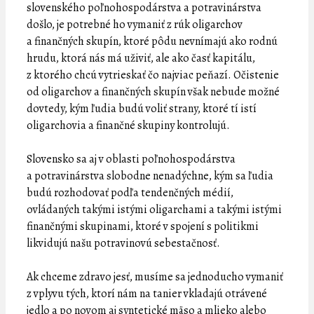
slovenského poľnohospodárstva a potravinárstva
došlo, je potrebné ho vymaniť z rúk oligarchov
a finančných skupín, ktoré pôdu nevnímajú ako rodnú
hrudu, ktorá nás má uživiť, ale ako časť kapitálu,
z ktorého chcú vytrieskať čo najviac peňazí. Očistenie
od oligarchov a finančných skupín však nebude možné
dovtedy, kým ľudia budú voliť strany, ktoré tí istí
oligarchovia a finančné skupiny kontrolujú.
Slovensko sa aj v oblasti poľnohospodárstva
a potravinárstva slobodne nenadýchne, kým sa ľudia
budú rozhodovať podľa tendenčných médií,
ovládaných takými istými oligarchami a takými istými
finančnými skupinami, ktoré v spojení s politikmi
likvidujú našu potravinovú sebestačnosť.
Ak chceme zdravo jesť, musíme sa jednoducho vymaniť
z vplyvu tých, ktorí nám na tanier vkladajú otrávené
jedlo a po novom aj syntetické mäso a mlieko alebo