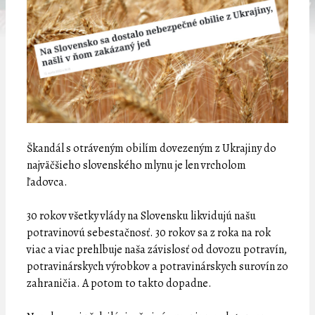
Škandál s otráveným obilím dovezeným z Ukrajiny do
najväčšieho slovenského mlynu je len vrcholom
ľadovca.
30 rokov všetky vlády na Slovensku likvidujú našu
potravinovú sebestačnosť. 30 rokov sa z roka na rok
viac a viac prehlbuje naša závislosť od dovozu potravín,
potravinárskych výrobkov a potravinárskych surovín zo
zahraničia. A potom to takto dopadne.