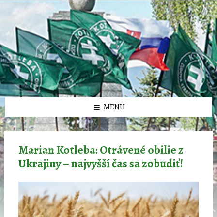
Preskočiť
Preskočiť
Preskočiť
Preskočiť
олимп казино
na
na
na
na
obsah
ľavý
pravý
pätičku
panel
panel
MENU
Marian Kotleba: Otrávené obilie z
Ukrajiny – najvyšší čas sa zobudiť!