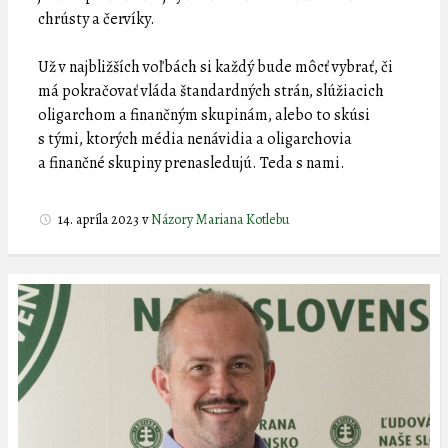
chrústy a červíky.
Už v najbližších voľbách si každý bude môcť vybrať, či
má pokračovať vláda štandardných strán, slúžiacich
oligarchom a finančným skupinám, alebo to skúsi
s tými, ktorých média nenávidia a oligarchovia
a finančné skupiny prenasledujú. Teda s nami.
14. apríla 2023
v
Názory Mariana Kotlebu