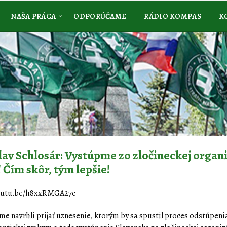
NAŠA PRÁCA
ODPORÚČAME
RÁDIO KOMPAS
K
lav Schlosár: Vystúpme zo zločineckej organ
Čím skôr, tým lepšie!
youtu.be/h8xxRMGA27c
me navrhli prijať uznesenie, ktorým by sa spustil proces odstúpenia