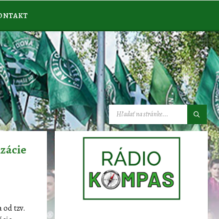
ONTAKT
VYHĽADÁVANIE:
izácie
 od tzv.