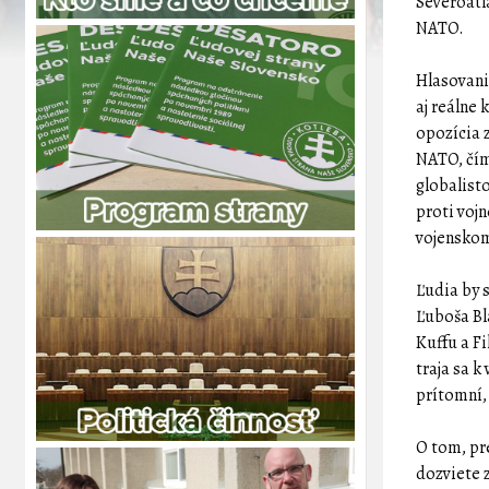
Severoatl
NATO.
Hlasovani
aj reálne
opozícia 
NATO, čím
globalisto
proti voj
vojenskom
Ľudia by 
Ľuboša Bl
Kuffu a Fi
traja sa 
prítomní, 
O tom, pr
dozviete 