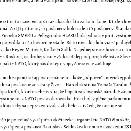
antickej zmluvy, a teda vystúpenia Slovenska zo zločineckej organiz
e o tomto uznesení opäť raz ukázalo, kto za koho kope. Kto len hov
 koná. Zo 131 prítomných poslancov bolo za len 10 poslancov! Štanda
z Ficovho SMERU a Pellegriniho HLASU bola jednotne proti vystúpe
 potvrdila to, čo hovoríme všade. Sú to rovnakí sluhovia západnýc
v ako Heger, Matovič, Kollár či Sulík. Na jednej strane hovoria o to
ne s Ruskom, na druhej strane však naďalej podporujú členstvo Slov
 pakte NATO, ktorý nás do tejto vojny čoraz viac zaťahuje.
si mali zapamätať aj postoj známeho akože „odporcu“ americkej pol
ahu a poslancov zo strany Život – Národná strana Tomáša Tarabu, 
lipa Kuffu, ktorí o sebe tvrdia, že bojujú za slovenské národné záuj
k vystúpeniu z NATO postavili rovnako. Hoci boli v pléne parlamentu
alibisticky sa neprezentovali a zbabelo sa tvárili, že tam nie sú!
ečo je potrebné vystúpiť zo zločineckej organizácie NATO čím skôr,
z vystúpenia poslanca Rastislava Schlosára k tomuto uzneseniu ĽS