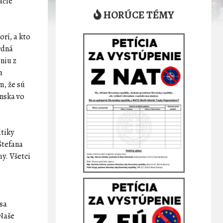
ácie
HORÚCE TÉMY
orí, a kto
rdná
niu z
h
m, že sú
enska vo
itiky
Štefana
my. Všetci
 sa
 Naše