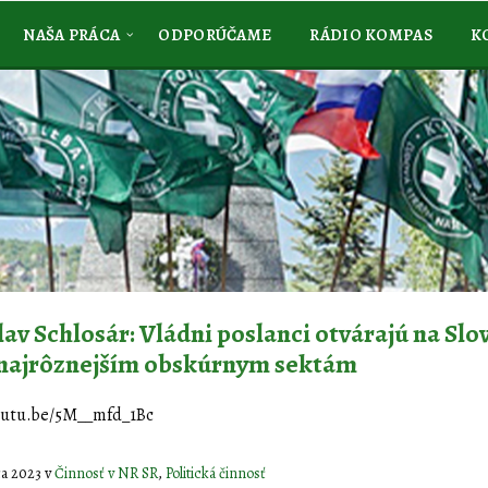
NAŠA PRÁCA
ODPORÚČAME
RÁDIO KOMPAS
K
lav Schlosár: Vládni poslanci otvárajú na Sl
 najrôznejším obskúrnym sektám
youtu.be/5M__mfd_1Bc
ca 2023
v
Činnosť v NR SR
,
Politická činnosť