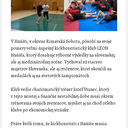
V Hnúšti, v okrese Rimavská Sobota, pôsobí na svoje
pomery veľmi úspešný kickboxeristický klub LEON
Hnúšťa, ktorý dosahuje výborné výsledky na slovenskej,
ale aj medzinárodnej scéne. Vychoval už viacero
majstrov Slovenska, ale aj cvičencov, ktorí skončili na
medailách aj na svetových šampionátoch.
Klub vedie charizmatický tréner Jozef Vranec, ktorý
v tejto neistej a finančne nestabilnej dobe musí okrem
trénovania svojich zverencov, myslieť aj na chod celého
klubu po ekonomickej stránke.
Práve kvôli tomu, že kickboxeristi z Hnúšte musia