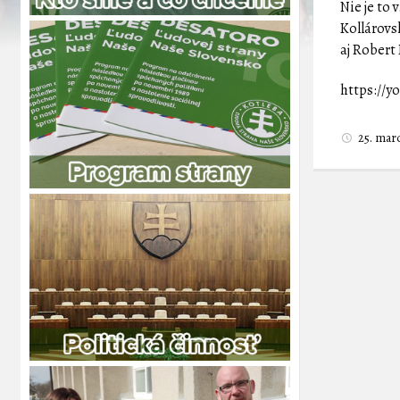
Nie je to
Kollárovs
aj Robert 
https://
25. mar