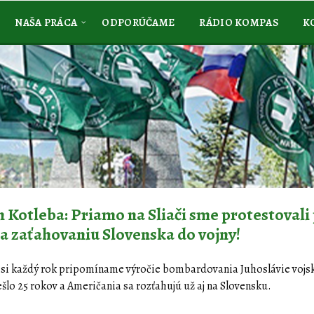
NAŠA PRÁCA
ODPORÚČAME
RÁDIO KOMPAS
K
 Kotleba: Priamo na Sliači sme protestovali 
 zaťahovaniu Slovenska do vojny!
 si každý rok pripomíname výročie bombardovania Juhoslávie voj
šlo 25 rokov a Američania sa rozťahujú už aj na Slovensku.