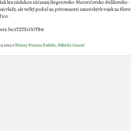
 však len zásluhou súčasnej Hegerovsko-Matovičovsko-Sulíkovsko-
kej vlády, ale veľký podiel na prítomnosti amerických vojsk na Slo
Fico.
youtu.be/rTZTEcOOTBw
ca 2023
v
Názory Mariana Kotlebu
,
Politická činnosť