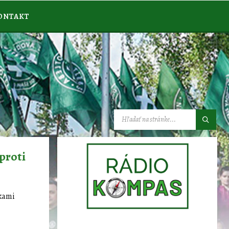
ONTAKT
VYHĽADÁVANIE:
proti
skami